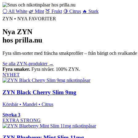
⚪ All White
🌿 Mint
🍑 Frukt
🍋 Citrus
🔥 Stark
ZYN • NYA FAVORITER
Nya ZYN
hos prilla.nu
Fyra slim-sorter med fräscha smakprofiler – från bärigt och svalkande t
Se alla ZYN-produkter
→
Fyra smaker.
Fyra nivåer. 100% ZYN.
NYHET
ZYN Black Cherry Slim 9mg
Körsbär • Mandel • Citrus
Styrka 3
EXTRA STRONG
ZYN Blueberry Mint Slim 11mg