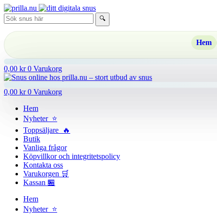
Hoppa
till
🔍
innehåll
Hem
0,00
kr
0
Varukorg
0,00
kr
0
Varukorg
Hem
Nyheter ⭐
Toppsäljare 🔥
Butik
Vanliga frågor
Köpvillkor och integritetspolicy
Kontakta oss
Varukorgen 🛒
Kassan 🏪
Hem
Nyheter ⭐