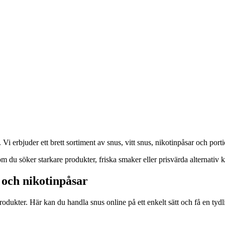
i erbjuder ett brett sortiment av snus, vitt snus, nikotinpåsar och porti
m du söker starkare produkter, friska smaker eller prisvärda alternativ k
s och nikotinpåsar
ukter. Här kan du handla snus online på ett enkelt sätt och få en tydli