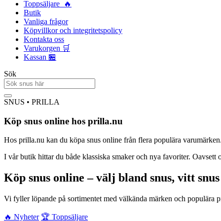
Toppsäljare 🔥
Butik
Vanliga frågor
Köpvillkor och integritetspolicy
Kontakta oss
Varukorgen 🛒
Kassan 🏪
Sök
SNUS • PRILLA
Köp snus online hos prilla.nu
Hos prilla.nu kan du köpa snus online från flera populära varumärken. V
I vår butik hittar du både klassiska smaker och nya favoriter. Oavsett o
Köp snus online – välj bland snus, vitt snu
Vi fyller löpande på sortimentet med välkända märken och populära prod
🔥 Nyheter
🏆 Toppsäljare