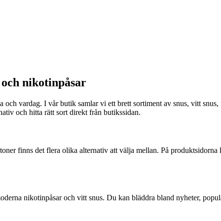
s och nikotinpåsar
 och vardag. I vår butik samlar vi ett brett sortiment av snus, vitt snu
ativ och hitta rätt sort direkt från butikssidan.
kstoner finns det flera olika alternativ att välja mellan. På produktsidor
ill moderna nikotinpåsar och vitt snus. Du kan bläddra bland nyheter, pop