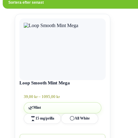
Den
här
produkten
har
flera
varianter.
De
olika
alternativen
kan
väljas
på
produktsidan
Loop Smooth Mint Mega
Prisintervall:
39,00
kr
–
1095,00
kr
39,00 kr
till
🌿
Mint
1095,00 kr
🔥
⚪
15 mg/prilla
All White
🔥