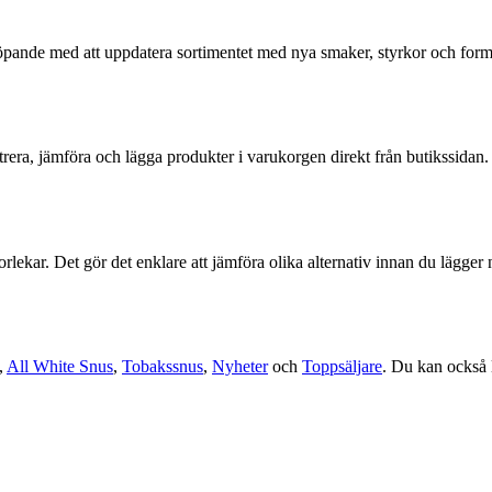
r löpande med att uppdatera sortimentet med nya smaker, styrkor och fo
ltrera, jämföra och lägga produkter i varukorgen direkt från butikssidan. 
storlekar. Det gör det enklare att jämföra olika alternativ innan du läg
,
All White Snus
,
Tobakssnus
,
Nyheter
och
Toppsäljare
. Du kan också