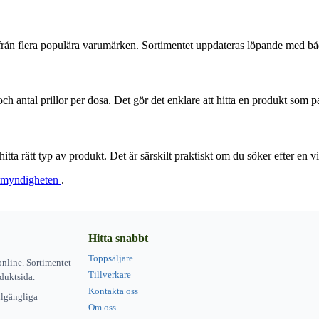
er från flera populära varumärken. Sortimentet uppdateras löpande med bå
h antal prillor per dosa. Det gör det enklare att hitta en produkt som pa
itta rätt typ av produkt. Det är särskilt praktiskt om du söker efter en v
omyndigheten
.
Hitta snabbt
Toppsäljare
online. Sortimentet
Tillverkare
duktsida.
Kontakta oss
illgängliga
Om oss