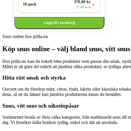
370,00 kr
⌄
10-pack
37,00 kr/st
Lägg till i varukorg
Snus online hos prilla.nu
Köp snus online – välj bland snus, vitt snu
Hos prilla.nu kan du enkelt hitta produkter som passar din smak, styrka
Målet är att göra det enkelt att jämföra olika produkter, se tydliga altern
Hitta rätt smak och styrka
Oavsett om du föredrar mint, citrus, frukt, lakrits eller klassiska toba
dosa, så att du lättare kan jämföra produkterna innan du beställer.
Snus, vitt snus och nikotinpåsar
Sortimentet består av flera olika kategorier, från traditionellt snus t
dig. Vi försöker hålla butiken tydlig, enkel och lätt att använda.