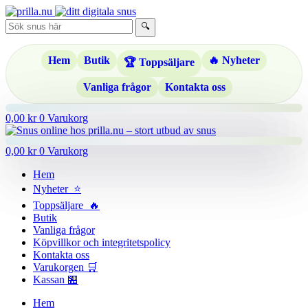
Hoppa
till
🔍
innehåll
Hem
Butik
🔥 Nyheter
🏆 Toppsäljare
Vanliga frågor
Kontakta oss
0,00
kr
0
Varukorg
0,00
kr
0
Varukorg
Hem
Nyheter ⭐
Toppsäljare 🔥
Butik
Vanliga frågor
Köpvillkor och integritetspolicy
Kontakta oss
Varukorgen 🛒
Kassan 🏪
Hem