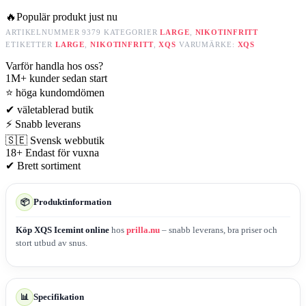
🔥
Populär produkt just nu
ARTIKELNUMMER
9379
KATEGORIER
LARGE
,
NIKOTINFRITT
ETIKETTER
LARGE
,
NIKOTINFRITT
,
XQS
VARUMÄRKE:
XQS
Varför handla hos oss?
1M+
kunder sedan start
⭐
höga kundomdömen
✔
väletablerad butik
⚡
Snabb leverans
🇸🇪
Svensk webbutik
18+
Endast för vuxna
✔
Brett sortiment
Produktinformation
📦
Köp XQS Icemint online
hos
prilla.nu
– snabb leverans, bra priser och
stort utbud av snus.
Specifikation
📊