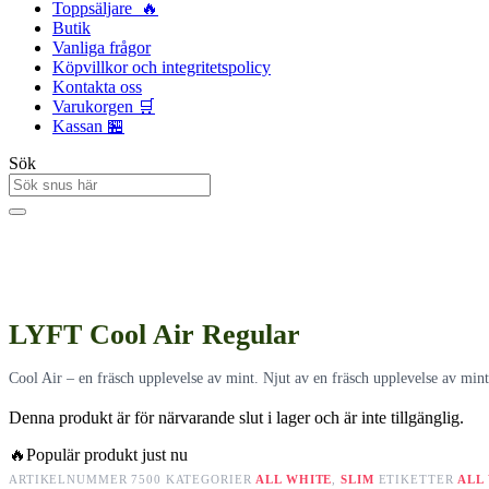
Toppsäljare 🔥
Butik
Vanliga frågor
Köpvillkor och integritetspolicy
Kontakta oss
Varukorgen 🛒
Kassan 🏪
Sök
LYFT Cool Air Regular
Cool Air – en fräsch upplevelse av mint. Njut av en fräsch upplevelse av min
Denna produkt är för närvarande slut i lager och är inte tillgänglig.
🔥
Populär produkt just nu
ARTIKELNUMMER
7500
KATEGORIER
ALL WHITE
,
SLIM
ETIKETTER
ALL