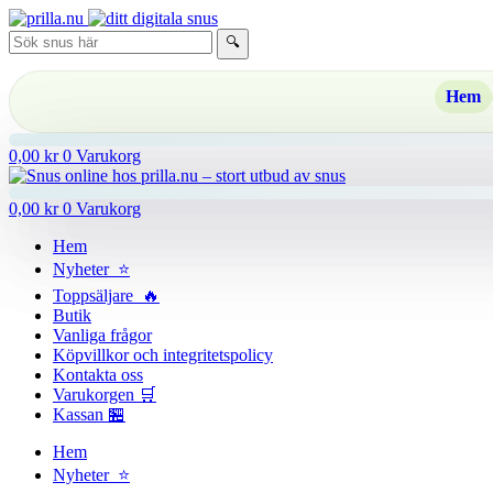
Hoppa
till
🔍
innehåll
Hem
0,00
kr
0
Varukorg
0,00
kr
0
Varukorg
Hem
Nyheter ⭐
Toppsäljare 🔥
Butik
Vanliga frågor
Köpvillkor och integritetspolicy
Kontakta oss
Varukorgen 🛒
Kassan 🏪
Hem
Nyheter ⭐