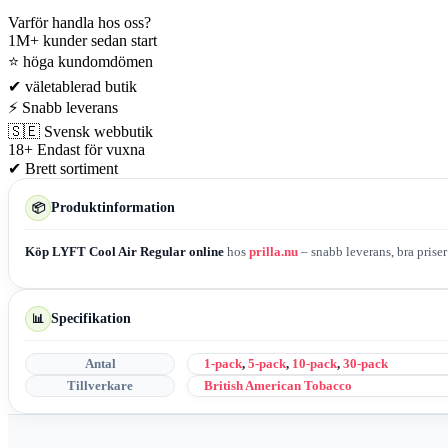
Varför handla hos oss?
1M+
kunder sedan start
⭐
höga kundomdömen
✔
väletablerad butik
⚡
Snabb leverans
🇸🇪
Svensk webbutik
18+
Endast för vuxna
✔
Brett sortiment
Produktinformation
📦
Köp LYFT Cool Air Regular online
hos
prilla.nu
– snabb leverans, bra priser
Specifikation
📊
Antal
1-pack
,
5-pack
,
10-pack
,
30-pack
Tillverkare
British American Tobacco