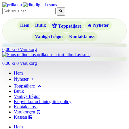
Hoppa
till
🔍
innehåll
Hem
Butik
🔥 Nyheter
🏆 Toppsäljare
Vanliga frågor
Kontakta oss
0,00
kr
0
Varukorg
0,00
kr
0
Varukorg
Hem
Nyheter ⭐
Toppsäljare 🔥
Butik
Vanliga frågor
Köpvillkor och integritetspolicy
Kontakta oss
Varukorgen 🛒
Kassan 🏪
Hem