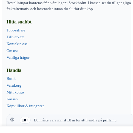
Beställningar hanteras från vårt lager i Stockholm. I kassan ser du tillgängliga
fraktalternativ och kostnader innan du slutför ditt köp.
Hitta snabbt
Toppsäljare
Tillverkare
Kontakta oss
Om oss
Vanliga frågor
Handla
Butik
Varukorg
Mitt konto
Kassan
Köpvillkor & integritet
18+
Du måste vara minst 18 år för att handla på prilla.nu
Produkter med nikotin innehåller ett beroendeframkallande ämne