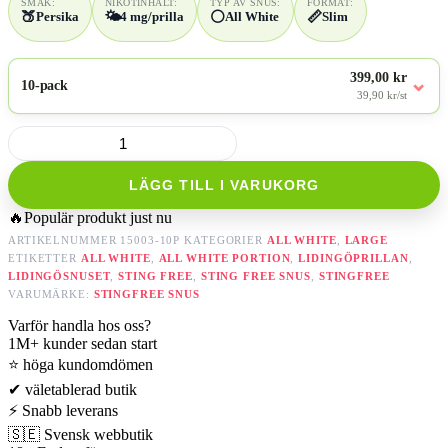
SMAK:
NIKOTINHALT:
TYP AV SNUS:
FORMAT:
🍑
🌤️
⚪
📏
Persika
4 mg/prilla
All White
Slim
399,00 kr
⌄
10-pack
39,90 kr/st
Stingfree
California
Peach
LÄGG TILL I VARUKORG
mängd
🔥
Populär produkt just nu
ARTIKELNUMMER
15003-10P
KATEGORIER
ALL WHITE
,
LARGE
ETIKETTER
ALL WHITE
,
ALL WHITE PORTION
,
LIDINGÖPRILLAN
,
LIDINGÖSNUSET
,
STING FREE
,
STING FREE SNUS
,
STINGFREE
VARUMÄRKE:
STINGFREE SNUS
Varför handla hos oss?
1M+
kunder sedan start
⭐
höga kundomdömen
✔
väletablerad butik
⚡
Snabb leverans
🇸🇪
Svensk webbutik