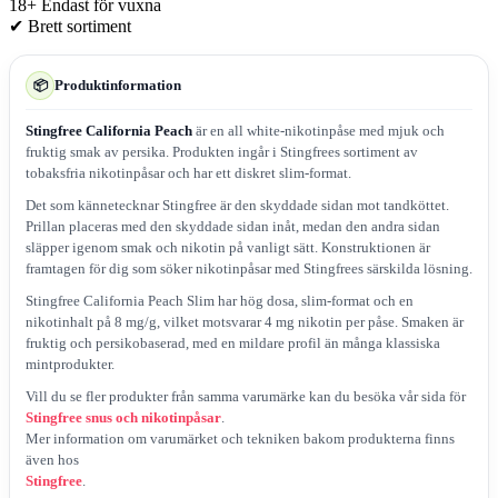
18+
Endast för vuxna
✔
Brett sortiment
Produktinformation
📦
Stingfree California Peach
är en all white-nikotinpåse med mjuk och
fruktig smak av persika. Produkten ingår i Stingfrees sortiment av
tobaksfria nikotinpåsar och har ett diskret slim-format.
Det som kännetecknar Stingfree är den skyddade sidan mot tandköttet.
Prillan placeras med den skyddade sidan inåt, medan den andra sidan
släpper igenom smak och nikotin på vanligt sätt. Konstruktionen är
framtagen för dig som söker nikotinpåsar med Stingfrees särskilda lösning.
Stingfree California Peach Slim har hög dosa, slim-format och en
nikotinhalt på 8 mg/g, vilket motsvarar 4 mg nikotin per påse. Smaken är
fruktig och persikobaserad, med en mildare profil än många klassiska
mintprodukter.
Vill du se fler produkter från samma varumärke kan du besöka vår sida för
Stingfree snus och nikotinpåsar
.
Mer information om varumärket och tekniken bakom produkterna finns
även hos
Stingfree
.