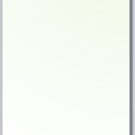
kombination med aromer och sötningsmedel.
Observera att detta snus är det längre leveranstid på, ca. 5-9 dagar.
Denna produkt är för närvarande slut i lager och är inte tillgänglig.
🔥
Populär produkt just nu
ARTIKELNUMMER
9381
KATEGORIER
LARGE
,
NIKOTINFRITT
ETIKETTER
LARGE
,
NIKOTINFRITT
,
XQS
VARUMÄRKE:
XQS
Varför handla hos oss?
1M+
kunder sedan start
⭐
höga kundomdömen
✔
väletablerad butik
⚡
Snabb leverans
🇸🇪
Svensk webbutik
18+
Endast för vuxna
✔
Brett sortiment
Produktinformation
📦
Köp XQS Licorice online
hos
prilla.nu
– snabb leverans, bra priser och
stort utbud av snus.