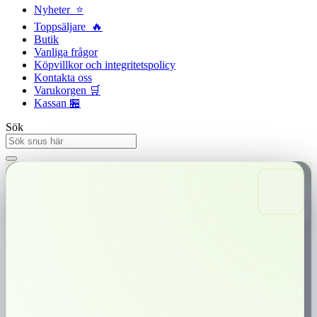
Nyheter ⭐
Toppsäljare 🔥
Butik
Vanliga frågor
Köpvillkor och integritetspolicy
Kontakta oss
Varukorgen 🛒
Kassan 🏪
Sök
Snabba leveranser
Trygg betalning
0,00
kr
0
Varukorg
XQS Licorice
Licorice är en portion med smak av lakrits som ger en bra känsla. denna
produkt är helt utan nikotin, Basingrediensen är semolina (durumvete) i