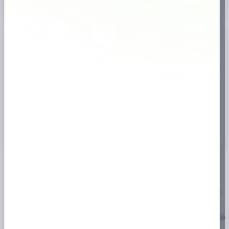
Specifikation
📊
Antal
1-pack
,
5-pack
,
10-pack
,
30-pack
Tillverkare
XQS
Om prilla.nu
Prilla.nu är en webbshop där du kan beställa snus och nikotinpåsar online.
Sortimentet uppdateras löpande och produktinformation finns på respektive
produktsida.
Beställningar hanteras från vårt lager i Stockholm. I kassan ser du tillgängliga
fraktalternativ och kostnader innan du slutför ditt köp.