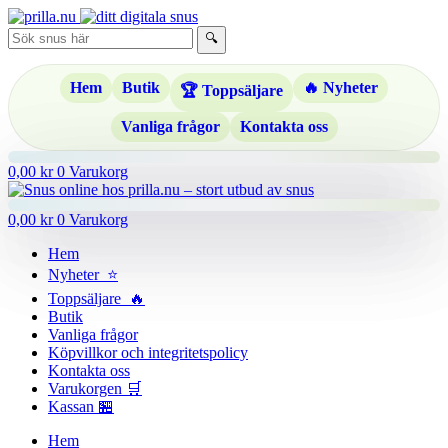
Hoppa
till
🔍
innehåll
Hem
Butik
🔥 Nyheter
🏆 Toppsäljare
Vanliga frågor
Kontakta oss
0,00
kr
0
Varukorg
0,00
kr
0
Varukorg
Hem
Nyheter ⭐
Toppsäljare 🔥
Butik
Vanliga frågor
Köpvillkor och integritetspolicy
Kontakta oss
Varukorgen 🛒
Kassan 🏪
Hem