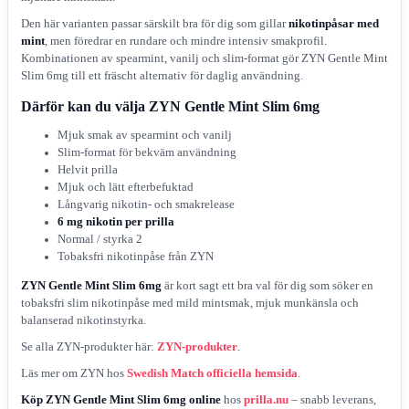
Den här varianten passar särskilt bra för dig som gillar
nikotinpåsar med
mint
, men föredrar en rundare och mindre intensiv smakprofil.
Kombinationen av spearmint, vanilj och slim-format gör ZYN Gentle Mint
Slim 6mg till ett fräscht alternativ för daglig användning.
Därför kan du välja ZYN Gentle Mint Slim 6mg
Mjuk smak av spearmint och vanilj
Slim-format för bekväm användning
Helvit prilla
Mjuk och lätt efterbefuktad
Långvarig nikotin- och smakrelease
6 mg nikotin per prilla
Normal / styrka 2
Tobaksfri nikotinpåse från ZYN
ZYN Gentle Mint Slim 6mg
är kort sagt ett bra val för dig som söker en
tobaksfri slim nikotinpåse med mild mintsmak, mjuk munkänsla och
balanserad nikotinstyrka.
Se alla ZYN-produkter här:
ZYN-produkter
.
Läs mer om ZYN hos
Swedish Match officiella hemsida
.
Köp ZYN Gentle Mint Slim 6mg online
hos
prilla.nu
– snabb leverans,