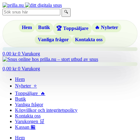
Hoppa
till
🔍
innehåll
Hem
Butik
🔥 Nyheter
🏆 Toppsäljare
Vanliga frågor
Kontakta oss
0,00
kr
0
Varukorg
0,00
kr
0
Varukorg
Hem
Nyheter ⭐
Toppsäljare 🔥
Butik
Vanliga frågor
Köpvillkor och integritetspolicy
Kontakta oss
Varukorgen 🛒
Kassan 🏪
Hem