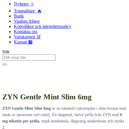
Nyheter ⭐
Toppsäljare 🔥
Butik
Vanliga frågor
Köpvillkor och integritetspolicy
Kontakta oss
Varukorgen 🛒
Kassan 🏪
Sök
ZYN Gentle Mint Slim 6mg
ZYN Gentle Mint Slim 6mg
är en tobaksfri nikotinpåse i slim-format med
smak av spearmint och vanilj. En långsmal, helvit prilla från ZYN med
6
mg nikotin per prilla
, mjuk munkänsla, långvarig smakrelease och styrka
2.