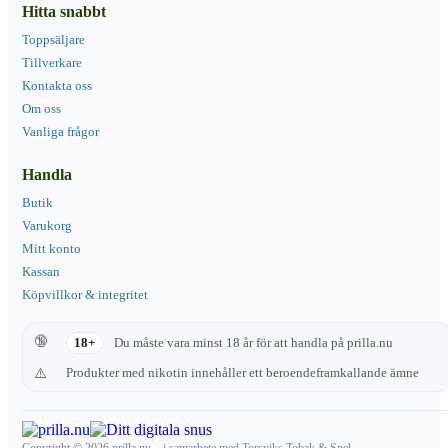
Hitta snabbt
Toppsäljare
Tillverkare
Kontakta oss
Om oss
Vanliga frågor
Handla
Butik
Varukorg
Mitt konto
Kassan
Köpvillkor & integritet
18+
Du måste vara minst 18 år för att handla på prilla.nu
Produkter med nikotin innehåller ett beroendeframkallande ämne
Copyright © 2026 prilla.nu – i samarbete med Torsviks Tobak & Spel.