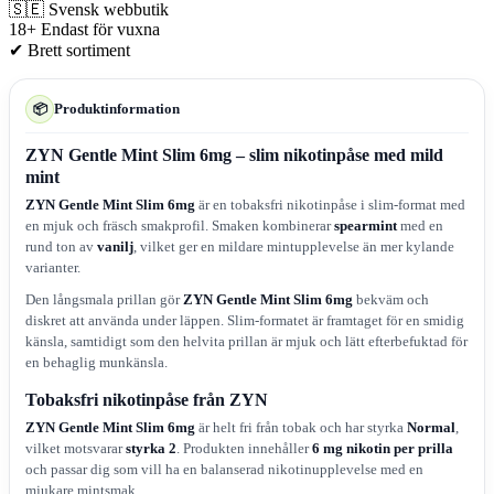
🇸🇪
Svensk webbutik
18+
Endast för vuxna
✔
Brett sortiment
Produktinformation
📦
ZYN Gentle Mint Slim 6mg – slim nikotinpåse med mild
mint
ZYN Gentle Mint Slim 6mg
är en tobaksfri nikotinpåse i slim-format med
en mjuk och fräsch smakprofil. Smaken kombinerar
spearmint
med en
rund ton av
vanilj
, vilket ger en mildare mintupplevelse än mer kylande
varianter.
Den långsmala prillan gör
ZYN Gentle Mint Slim 6mg
bekväm och
diskret att använda under läppen. Slim-formatet är framtaget för en smidig
känsla, samtidigt som den helvita prillan är mjuk och lätt efterbefuktad för
en behaglig munkänsla.
Tobaksfri nikotinpåse från ZYN
ZYN Gentle Mint Slim 6mg
är helt fri från tobak och har styrka
Normal
,
vilket motsvarar
styrka 2
. Produkten innehåller
6 mg nikotin per prilla
och passar dig som vill ha en balanserad nikotinupplevelse med en
mjukare mintsmak.