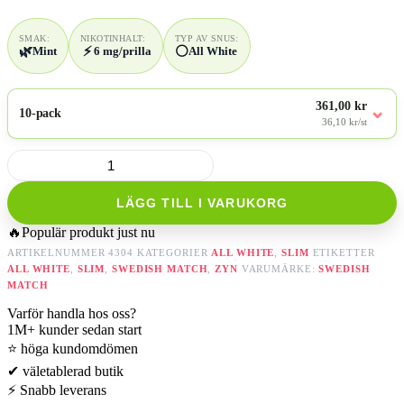
SMAK:
NIKOTINHALT:
TYP AV SNUS:
🌿
⚡
⚪
Mint
6 mg/prilla
All White
361,00 kr
⌄
10-pack
36,10 kr/st
ZYN
Gentle
Mint
LÄGG TILL I VARUKORG
Slim
6mg
🔥
Populär produkt just nu
mängd
ARTIKELNUMMER
4304
KATEGORIER
ALL WHITE
,
SLIM
ETIKETTER
ALL WHITE
,
SLIM
,
SWEDISH MATCH
,
ZYN
VARUMÄRKE:
SWEDISH
MATCH
Varför handla hos oss?
1M+
kunder sedan start
⭐
höga kundomdömen
✔
väletablerad butik
⚡
Snabb leverans