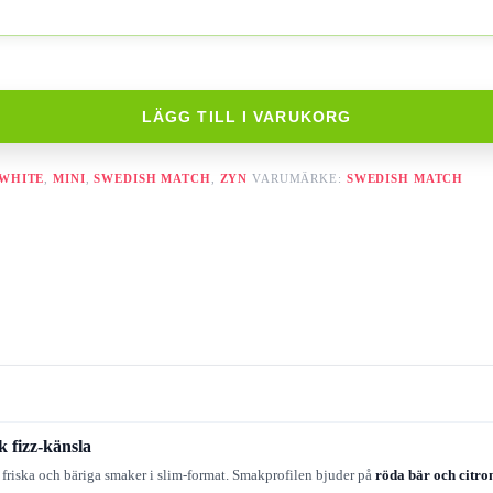
LÄGG TILL I VARUKORG
 WHITE
,
MINI
,
SWEDISH MATCH
,
ZYN
VARUMÄRKE:
SWEDISH MATCH
 fizz-känsla
r friska och bäriga smaker i slim-format. Smakprofilen bjuder på
röda bär och citro