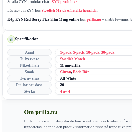
Se alla ZYN-produkter här:
ZYN-produkter
.
Läs mer om ZYN hos
Swedish Match officiella hemsida
.
Köp ZYN Red Berry Fizz Slim 11mg online
hos
prilla.nu
– snabb leverans, b
Specifikation
Antal
1-pack
,
5-pack
,
10-pack
,
30-pack
Tillverkare
Swedish Match
Nikotinhalt
11 mg/prilla
Smak
Citron
,
Röda Bär
Typ av snus
All White
Prillor per dosa
20
Styrka
4 av 4
Om prilla.nu
Prilla.nu är en webbshop där du kan beställa snus och nikotinpåsar 
uppdateras löpande och produktinformation finns på respektive pro