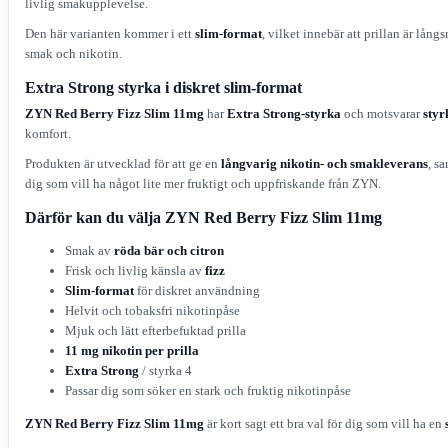
livlig smakupplevelse.
Den här varianten kommer i ett
slim-format
, vilket innebär att prillan är lån
smak och nikotin.
Extra Strong styrka i diskret slim-format
ZYN Red Berry Fizz Slim 11mg
har
Extra Strong-styrka
och motsvarar
styr
komfort.
Produkten är utvecklad för att ge en
långvarig nikotin- och smakleverans
, s
dig som vill ha något lite mer fruktigt och uppfriskande från ZYN.
Därför kan du välja ZYN Red Berry Fizz Slim 11mg
Smak av
röda bär och citron
Frisk och livlig känsla av
fizz
Slim-format
för diskret användning
Helvit och tobaksfri nikotinpåse
Mjuk och lätt efterbefuktad prilla
11 mg nikotin per prilla
Extra Strong
/ styrka 4
Passar dig som söker en stark och fruktig nikotinpåse
ZYN Red Berry Fizz Slim 11mg
är kort sagt ett bra val för dig som vill ha en