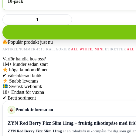
10-pack
ZYN
Red
Berry
Fizz
Slim
Populär produkt just nu
11mg
mängd
ARTIKELNUMMER
4313
KATEGORIER
ALL WHITE
,
MINI
ETIKETTER
ALL
Varför handla hos oss?
1M+
kunder sedan start
höga kundomdömen
✔
väletablerad butik
Snabb leverans
Svensk webbutik
18+
Endast för vuxna
✔
Brett sortiment
Produktinformation
ZYN Red Berry Fizz Slim 11mg – fruktig nikotinpåse med frisk
ZYN Red Berry Fizz Slim 11mg
är en tobaksfri nikotinpåse för dig som gilla