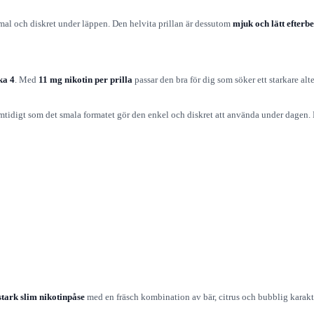
gsmal och diskret under läppen. Den helvita prillan är dessutom
mjuk och lätt efterb
ka 4
. Med
11 mg nikotin per prilla
passar den bra för dig som söker ett starkare a
amtidigt som det smala formatet gör den enkel och diskret att använda under dagen. K
stark slim nikotinpåse
med en fräsch kombination av bär, citrus och bubblig karaktär