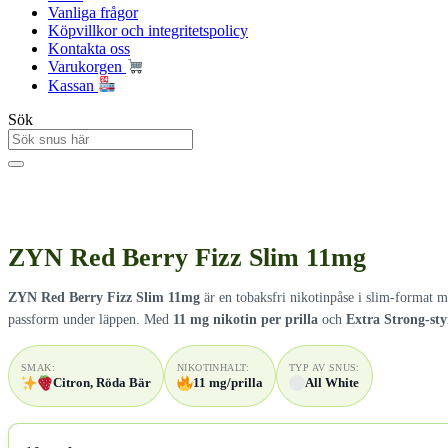
Vanliga frågor
Köpvillkor och integritetspolicy
Kontakta oss
Varukorgen
Kassan
Sök
ZYN Red Berry Fizz Slim 11mg
ZYN Red Berry Fizz Slim 11mg
är en tobaksfri nikotinpåse i slim-format
passform under läppen. Med
11 mg nikotin per prilla
och
Extra Strong-st
SMAK:
NIKOTINHALT:
TYP AV SNUS:
Citron, Röda Bär
11 mg/prilla
All White