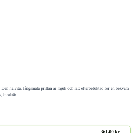
 Den helvita, långsmala prillan är mjuk och lätt efterbefuktad för en bekväm
g karaktär.
361,00 kr