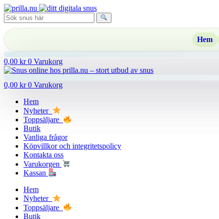
Hoppa
till
innehåll
Hem
0,00
kr
0
Varukorg
0,00
kr
0
Varukorg
Hem
Nyheter
Toppsäljare
Butik
Vanliga frågor
Köpvillkor och integritetspolicy
Kontakta oss
Varukorgen
Kassan
Hem
Nyheter
Toppsäljare
Butik