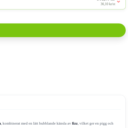
⌄
36,10 kr/st
n
, kombinerat med en lätt bubblande känsla av
fizz
, vilket ger en pigg och