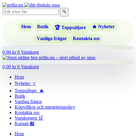
Hoppa
till
🔍
innehåll
Hem
Butik
🔥 Nyheter
🏆 Toppsäljare
Vanliga frågor
Kontakta oss
0,00
kr
0
Varukorg
0,00
kr
0
Varukorg
Hem
Nyheter ⭐
Toppsäljare 🔥
Butik
Vanliga frågor
Köpvillkor och integritetspolicy
Kontakta oss
Varukorgen 🛒
Kassan 🏪
Hem