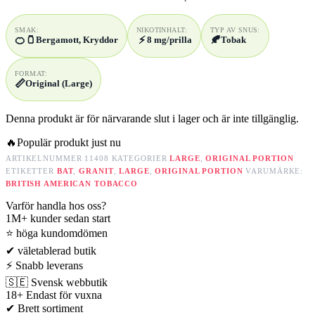
SMAK:
NIKOTINHALT:
TYP AV SNUS:
🍊
🫙
⚡
🍂
Bergamott, Kryddor
8 mg/prilla
Tobak
FORMAT:
📏
Original (Large)
Denna produkt är för närvarande slut i lager och är inte tillgänglig.
🔥
Populär produkt just nu
ARTIKELNUMMER
11408
KATEGORIER
LARGE
,
ORIGINAL PORTION
ETIKETTER
BAT
,
GRANIT
,
LARGE
,
ORIGINAL PORTION
VARUMÄRKE:
BRITISH AMERICAN TOBACCO
Varför handla hos oss?
1M+
kunder sedan start
⭐
höga kundomdömen
✔
väletablerad butik
⚡
Snabb leverans
🇸🇪
Svensk webbutik
18+
Endast för vuxna
✔
Brett sortiment