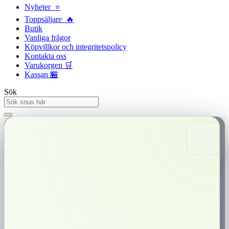
Nyheter ⭐
Toppsäljare 🔥
Butik
Vanliga frågor
Köpvillkor och integritetspolicy
Kontakta oss
Varukorgen 🛒
Kassan 🏪
Sök
Snabba leveranser
Trygg betalning
0,00
kr
0
Varukorg
Kronan Stark Portion