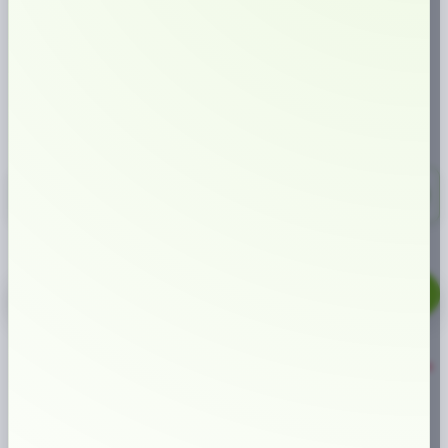
Mörk och kraftig tobakskaraktär med inslag av viol och citrus, samt en
aning gröna örter. En stor prilla som är fuktig på ytan för en snabb och
kraftig smakrelease.
SMAK:
NIKOTINHALT:
TYP AV SNUS:
FORMAT:
🟣
🔥
🍂
📏
Viol
14 mg/prilla
Tobak
Original (Large)
335,00 kr
10-pack
33,50 kr/st
Kronan
Stark
Portion
LÄGG TILL I VARUKORG
mängd
🔥
Populär produkt just nu
ARTIKELNUMMER
10491
KATEGORIER
LARGE
,
ORIGINAL PORTION
ETIKETTER
KRONAN
,
LARGE
,
ORIGINAL PORTION
,
SWEDISH MATCH
VARUMÄRKE:
SWEDISH MATCH
Varför handla hos oss?
1M+
kunder sedan start