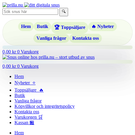
Hoppa
till
🔍
innehåll
Hem
Butik
🔥 Nyheter
🏆 Toppsäljare
Vanliga frågor
Kontakta oss
0,00
kr
0
Varukorg
0,00
kr
0
Varukorg
Hem
Nyheter ⭐
Toppsäljare 🔥
Butik
Vanliga frågor
Köpvillkor och integritetspolicy
Kontakta oss
Varukorgen 🛒
Kassan 🏪
Hem