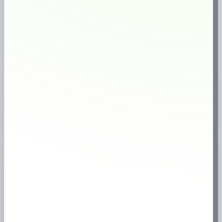
⭐
höga kundomdömen
✔
väletablerad butik
⚡
Snabb leverans
🇸🇪
Svensk webbutik
18+
Endast för vuxna
✔
Brett sortiment
Produktinformation
📦
Köp Kronan Stark Portion online
hos
prilla.nu
– snabb leverans, bra
priser och stort utbud av snus.
Specifikation
📊
Antal
1-pack
,
5-pack
,
10-pack
,
30-pack
Tillverkare