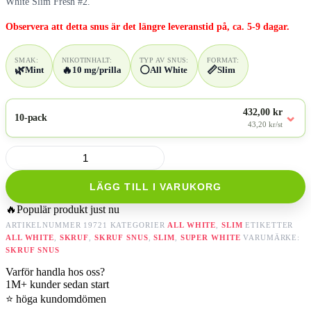
White Slim Fresh #2.
Observera att detta snus är det längre leveranstid på, ca. 5-9 dagar.
SMAK:
NIKOTINHALT:
TYP AV SNUS:
FORMAT:
🌿
🔥
⚪
📏
Mint
10 mg/prilla
All White
Slim
432,00 kr
⌄
10-pack
43,20 kr/st
Skruf
Superwhite
no.
LÄGG TILL I VARUKORG
53
Fresh
🔥
Populär produkt just nu
Mint
Strong
ARTIKELNUMMER
19721
KATEGORIER
ALL WHITE
,
SLIM
ETIKETTER
mängd
ALL WHITE
,
SKRUF
,
SKRUF SNUS
,
SLIM
,
SUPER WHITE
VARUMÄRKE:
SKRUF SNUS
Varför handla hos oss?
1M+
kunder sedan start
⭐
höga kundomdömen