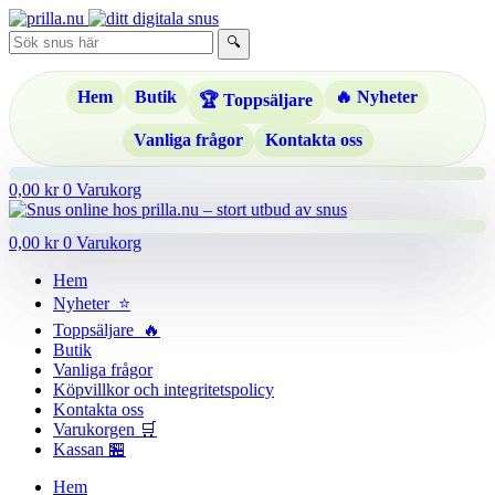
Hoppa
till
🔍
innehåll
Hem
Butik
🔥 Nyheter
🏆 Toppsäljare
Vanliga frågor
Kontakta oss
0,00
kr
0
Varukorg
0,00
kr
0
Varukorg
Hem
Nyheter ⭐
Toppsäljare 🔥
Butik
Vanliga frågor
Köpvillkor och integritetspolicy
Kontakta oss
Varukorgen 🛒
Kassan 🏪
Hem