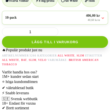
🫐
⚡
⚪
📏
Svarta Vinbär
8 mg/prilla
All White
Slim
406,00 kr
⌄
10-pack
40,60 kr/st
VELO
Dark
Blackcurrant
LÄGG TILL I VARUKORG
mängd
🔥
Populär produkt just nu
ARTIKELNUMMER
5266
KATEGORIER
ALL WHITE
,
SLIM
ETIKETTER
ALL WHITE
,
BAT
,
SLIM
,
VELO
VARUMÄRKE:
BRITISH AMERICAN
TOBACCO
Varför handla hos oss?
1M+
kunder sedan start
⭐
höga kundomdömen
✔
väletablerad butik
⚡
Snabb leverans
🇸🇪
Svensk webbutik
18+
Endast för vuxna
✔
Brett sortiment