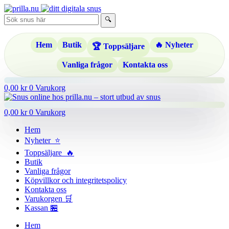
Hoppa
till
🔍
innehåll
Hem
Butik
🔥 Nyheter
🏆 Toppsäljare
Vanliga frågor
Kontakta oss
0,00
kr
0
Varukorg
0,00
kr
0
Varukorg
Hem
Nyheter ⭐
Toppsäljare 🔥
Butik
Vanliga frågor
Köpvillkor och integritetspolicy
Kontakta oss
Varukorgen 🛒
Kassan 🏪
Hem