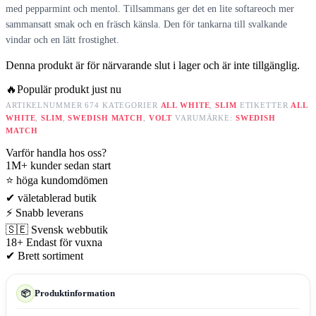
med pepparmint och mentol. Tillsammans ger det en lite softareoch mer
sammansatt smak och en fräsch känsla. Den för tankarna till svalkande
vindar och en lätt frostighet.
Denna produkt är för närvarande slut i lager och är inte tillgänglig.
🔥
Populär produkt just nu
ARTIKELNUMMER
674
KATEGORIER
ALL WHITE
,
SLIM
ETIKETTER
ALL
WHITE
,
SLIM
,
SWEDISH MATCH
,
VOLT
VARUMÄRKE:
SWEDISH
MATCH
Varför handla hos oss?
1M+
kunder sedan start
⭐
höga kundomdömen
✔
väletablerad butik
⚡
Snabb leverans
🇸🇪
Svensk webbutik
18+
Endast för vuxna
✔
Brett sortiment
Produktinformation
📦