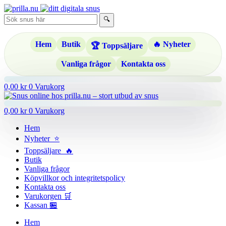
Hoppa
till
🔍
innehåll
Hem
Butik
🔥 Nyheter
🏆 Toppsäljare
Vanliga frågor
Kontakta oss
0,00
kr
0
Varukorg
0,00
kr
0
Varukorg
Hem
Nyheter ⭐
Toppsäljare 🔥
Butik
Vanliga frågor
Köpvillkor och integritetspolicy
Kontakta oss
Varukorgen 🛒
Kassan 🏪
Hem