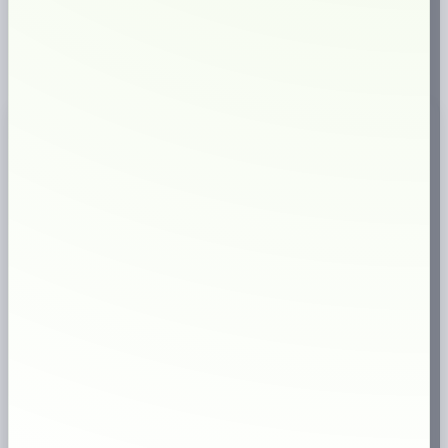
Snabb leverans
Svensk webbutik
18+
Endast för vuxna
✔
Brett sortiment
Produktinformation
ZYN Black Cherry Slim 9mg – stark slim nikotinpåse med
körsbär
ZYN Black Cherry Slim 9mg
är en tobaksfri nikotinpåse i slim-format
med en fyllig och bärig smakprofil. Smaken har tydlig karaktär av
körsbär
, med inslag av
mandel
och
citrus
, vilket ger en rund men
samtidigt frisk känsla under läppen.
Den långsmala prillan gör
ZYN Black Cherry Slim 9mg
bekväm och
diskret att använda. Slim-formatet passar dig som vill ha en smidig
nikotinpåse, samtidigt som den helvita prillan är mjuk och lätt
efterbefuktad för en behaglig munkänsla.
Tobaksfri nikotinpåse från ZYN
ZYN Black Cherry Slim 9mg
är helt fri från tobak och har styrka
Strong
,
vilket motsvarar
styrka 3
. Produkten innehåller
9 mg nikotin per prilla