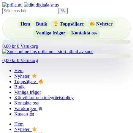
Hoppa
till
innehåll
Hem
Butik
Toppsäljare
Nyheter
Vanliga frågor
Kontakta oss
0,00
kr
0
Varukorg
0,00
kr
0
Varukorg
Hem
Nyheter
Toppsäljare
Butik
Vanliga frågor
Köpvillkor och integritetspolicy
Kontakta oss
Varukorgen
Kassan
Hem
Nyheter