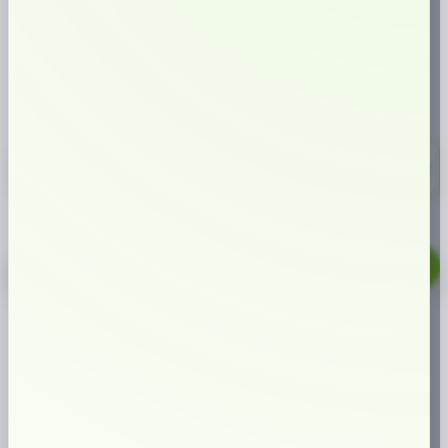
ZYN med
9 mg nikotin per prilla
, mjuk munkänsla, långvarig
smakrelease och
Strong-styrka
, motsvarande styrka 3.
SMAK:
NIKOTINHALT:
TYP AV SNUS:
Citrus, Körsbär, Mandel
9 mg/prilla
All White
361,00 kr
10-pack
36,10 kr/st
ZYN
Black
Cherry
LÄGG TILL I VARUKORG
Slim
9mg
Populär produkt just nu
mängd
ARTIKELNUMMER
4324
KATEGORIER
ALL WHITE
,
MINI
ETIKETTER
ALL WHITE
,
MINI
,
SWEDISH MATCH
,
ZYN
VARUMÄRKE:
SWEDISH
MATCH
Varför handla hos oss?
1M+
kunder sedan start
höga kundomdömen
✔
väletablerad butik