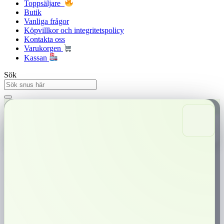
Toppsäljare
Butik
Vanliga frågor
Köpvillkor och integritetspolicy
Kontakta oss
Varukorgen
Kassan
Sök
Snabba leveranser
Trygg betalning
0,00
kr
0
Varukorg
ZYN Black Cherry Slim 9mg
ZYN Black Cherry Slim 9mg
är en tobaksfri nikotinpåse i slim-format
med smak av körsbär, mandel och citrus. En långsmal, helvit prilla från