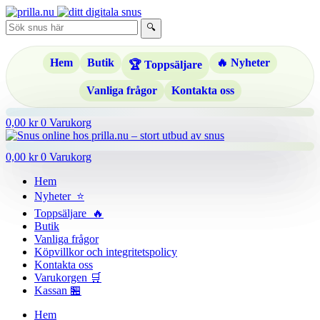
Hoppa
till
🔍
innehåll
Hem
Butik
🔥 Nyheter
🏆 Toppsäljare
Vanliga frågor
Kontakta oss
0,00
kr
0
Varukorg
0,00
kr
0
Varukorg
Hem
Nyheter ⭐
Toppsäljare 🔥
Butik
Vanliga frågor
Köpvillkor och integritetspolicy
Kontakta oss
Varukorgen 🛒
Kassan 🏪
Hem