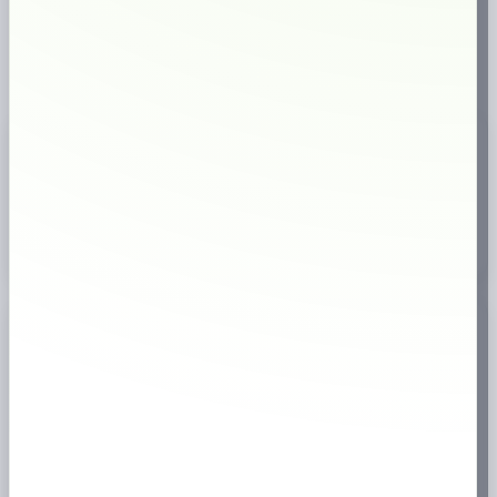
⚡
Snabb leverans
🇸🇪
Svensk webbutik
18+
Endast för vuxna
✔
Brett sortiment
Produktinformation
📦
En liten prilla som är fuktig på ytan för en snabb och kraftig smakrelease.
Köp Catch Liqorice Mini online
hos
prilla.nu
– snabb leverans, bra
priser och stort utbud av snus.
Specifikation
📊
Tillverkare
Swedish Match
Nikotinhalt