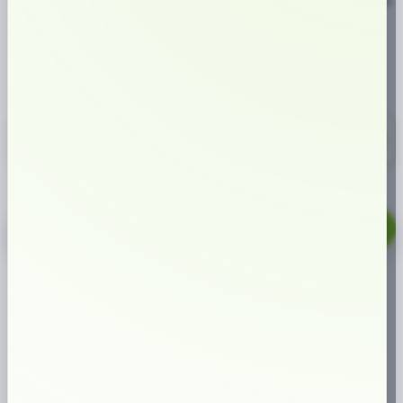
Ljus tobakskaraktär med tydliga inslag av lakrits och salmiak, samt aningen
torkade örter.
SMAK:
NIKOTINHALT:
TYP AV SNUS:
FORMAT:
🖤
🌤️
🍂
📏
Lakrits
4 mg/prilla
Tobak
Mini
419,00 kr
10-pack
41,90 kr/st
Catch
Liqorice
Mini
LÄGG TILL I VARUKORG
mängd
🔥
Populär produkt just nu
ARTIKELNUMMER
10667
KATEGORIER
MINI
,
TOBAKSSNUS PORTION
ETIKETTER
CATCH
,
MINI
,
ORIGINAL PORTION
,
SWEDISH MATCH
VARUMÄRKE:
SWEDISH MATCH
Varför handla hos oss?
1M+
kunder sedan start
⭐
höga kundomdömen
✔
väletablerad butik