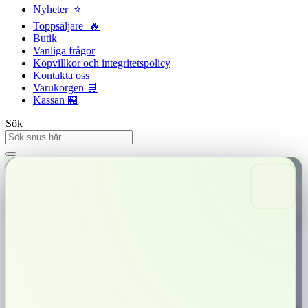
Nyheter ⭐
Toppsäljare 🔥
Butik
Vanliga frågor
Köpvillkor och integritetspolicy
Kontakta oss
Varukorgen 🛒
Kassan 🏪
Sök
Snabba leveranser
Trygg betalning
0,00
kr
0
Varukorg
Catch Liqorice Mini