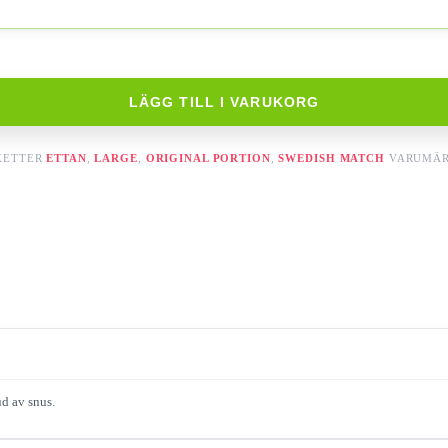
LÄGG TILL I VARUKORG
KETTER
ETTAN
,
LARGE
,
ORIGINAL PORTION
,
SWEDISH MATCH
VARUMÄ
ud av snus.