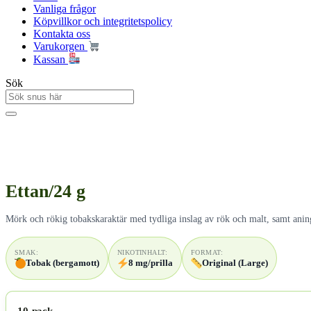
Vanliga frågor
Köpvillkor och integritetspolicy
Kontakta oss
Varukorgen
Kassan
Sök
Ettan/24 g
Mörk och rökig tobakskaraktär med tydliga inslag av rök och malt, samt aning
SMAK:
NIKOTINHALT:
FORMAT:
Tobak (bergamott)
8 mg/prilla
Original (Large)