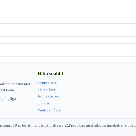
Hitta snabbt
Toppsäljare
online. Sortimentet
Tillverkare
duktsida.
Kontakta oss
illgängliga
Om oss
Vanliga frågor
 minst 18 år för att handla på prilla.nu
•
Produkter med nikotin innehåller ett b