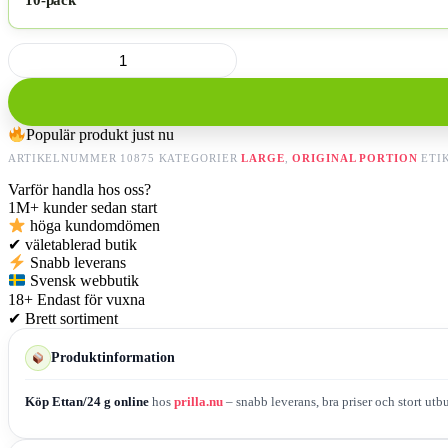
10-pack
Ettan/24
g
mängd
Populär produkt just nu
ARTIKELNUMMER
10875
KATEGORIER
LARGE
,
ORIGINAL PORTION
ETI
Varför handla hos oss?
1M+
kunder sedan start
höga kundomdömen
✔
väletablerad butik
Snabb leverans
Svensk webbutik
18+
Endast för vuxna
✔
Brett sortiment
Produktinformation
Köp Ettan/24 g online
hos
prilla.nu
– snabb leverans, bra priser och stort utb