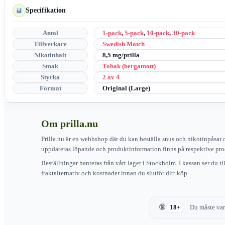
Specifikation
Antal
1-pack
,
5-pack
,
10-pack
,
30-pack
Tillverkare
Swedish Match
Nikotinhalt
8,5 mg/prilla
Smak
Tobak (bergamott)
Styrka
2 av 4
Format
Original (Large)
Om prilla.nu
Prilla.nu är en webbshop där du kan beställa snus och nikotinpåsar 
uppdateras löpande och produktinformation finns på respektive pro
Beställningar hanteras från vårt lager i Stockholm. I kassan ser du t
fraktalternativ och kostnader innan du slutför ditt köp.
18+
Du måste vara