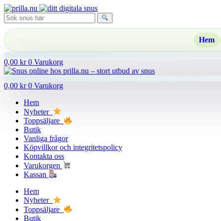
Hoppa
till
innehåll
Hem
0,00
kr
0
Varukorg
0,00
kr
0
Varukorg
Hem
Nyheter
Toppsäljare
Butik
Vanliga frågor
Köpvillkor och integritetspolicy
Kontakta oss
Varukorgen
Kassan
Hem
Nyheter
Toppsäljare
Butik