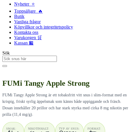
Nyheter ⭐
Toppsäljare 🔥
Butik
Vanliga frågor
Köpvillkor och integritetspolicy
Kontakta oss
Varukorgen 🛒
Kassan 🏪
Sök
FUMi Tangy Apple Strong
FUMi Tangy Apple Strong är ett tobaksfritt vitt snus i slim-format med en
krispig, friskt syrlig äppelsmak som känns både uppiggande och fräsch.
Dosan innehåller 20 prillor och har stark styrka med cirka 8 mg nikotin per
prilla (11,4 mg/g).
SMAK:
NIKOTINHALT:
TYP AV SNUS:
FORMAT: