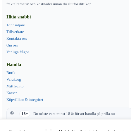
fraktalternativ och kostnader innan du slutför ditt köp.
Hitta snabbt
Toppsäljare
Tillverkare
Kontakta oss
Om oss
Vanliga frågor
Handla
Butik
Varukorg
Mitt konto
Kassan
Köpvillkor & integritet
18+
Du måste vara minst 18 år för att handla på prilla.nu
Produkter med nikotin innehåller ett beroendeframkallande ämne