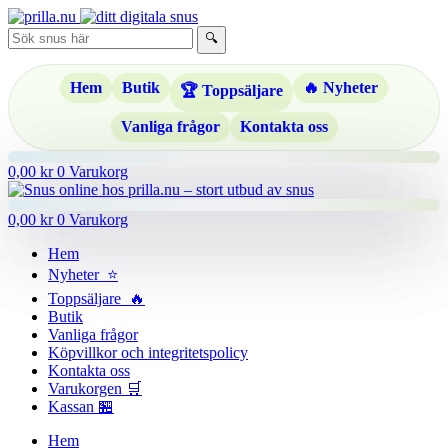
Hoppa
till
🔍
innehåll
Hem
Butik
🔥 Nyheter
🏆 Toppsäljare
Vanliga frågor
Kontakta oss
0,00
kr
0
Varukorg
0,00
kr
0
Varukorg
Hem
Nyheter ⭐
Toppsäljare 🔥
Butik
Vanliga frågor
Köpvillkor och integritetspolicy
Kontakta oss
Varukorgen 🛒
Kassan 🏪
Hem