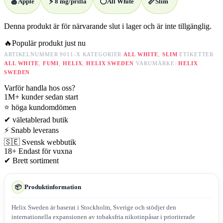
🍏
⚡
⚪
📏
Äpple
8 mg/prilla
All White
Slim
Denna produkt är för närvarande slut i lager och är inte tillgänglig.
🔥
Populär produkt just nu
ARTIKELNUMMER
9011-X
KATEGORIER
ALL WHITE
,
SLIM
ETIKETTER
ALL WHITE
,
FUMI
,
HELIX
,
HELIX SWEDEN
VARUMÄRKE:
HELIX
SWEDEN
Varför handla hos oss?
1M+
kunder sedan start
⭐
höga kundomdömen
✔
väletablerad butik
⚡
Snabb leverans
🇸🇪
Svensk webbutik
18+
Endast för vuxna
✔
Brett sortiment
Produktinformation
📦
Helix Sweden är baserat i Stockholm, Sverige och stödjer den
internationella expansionen av tobaksfria nikotinpåsar i prioriterade