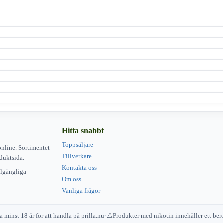
Hitta snabbt
Toppsäljare
online. Sortimentet
Tillverkare
duktsida.
Kontakta oss
illgängliga
Om oss
Vanliga frågor
 minst 18 år för att handla på prilla.nu
•
Produkter med nikotin innehåller ett b