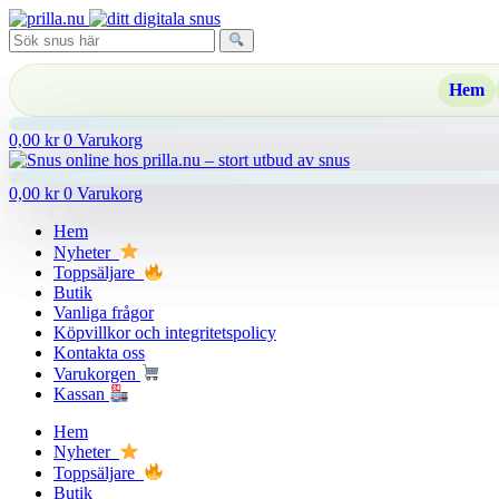
Hoppa
till
innehåll
Hem
0,00
kr
0
Varukorg
0,00
kr
0
Varukorg
Hem
Nyheter
Toppsäljare
Butik
Vanliga frågor
Köpvillkor och integritetspolicy
Kontakta oss
Varukorgen
Kassan
Hem
Nyheter
Toppsäljare
Butik