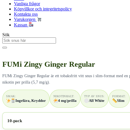
Vanliga frågor
Köpvillkor och integritetspolicy
Kontakta oss
Varukorgen
Kassan
Sök
FUMi Zingy Ginger Regular
FUMi Zingy Ginger Regular är ett tobaksfritt vitt snus i slim-format med en 
nikotin per prilla (5,7 mg/g).
SMAK:
NIKOTINHALT:
TYP AV SNUS:
FORMAT:
Ingefära, Kryddor
4 mg/prilla
All White
Slim
10-pack