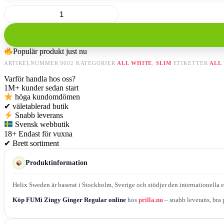
FUMi
Zingy
Ginger
Regular
mängd
Populär produkt just nu
ARTIKELNUMMER
9002
KATEGORIER
ALL WHITE
,
SLIM
ETIKETTER
ALL
Varför handla hos oss?
1M+
kunder sedan start
höga kundomdömen
✔
väletablerad butik
Snabb leverans
Svensk webbutik
18+
Endast för vuxna
✔
Brett sortiment
Produktinformation
Helix Sweden är baserat i Stockholm, Sverige och stödjer den internationella e
Köp FUMi Zingy Ginger Regular online
hos
prilla.nu
– snabb leverans, bra p