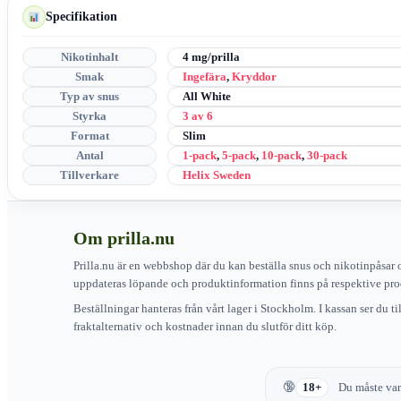
Specifikation
Nikotinhalt
4 mg/prilla
Smak
Ingefära
,
Kryddor
Typ av snus
All White
Styrka
3 av 6
Format
Slim
Antal
1-pack
,
5-pack
,
10-pack
,
30-pack
Tillverkare
Helix Sweden
Om prilla.nu
Prilla.nu är en webbshop där du kan beställa snus och nikotinpåsar 
uppdateras löpande och produktinformation finns på respektive pro
Beställningar hanteras från vårt lager i Stockholm. I kassan ser du t
fraktalternativ och kostnader innan du slutför ditt köp.
18+
Du måste vara