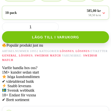
585,00 kr
⌄
10-pack
58,50 kr/st
General
Lös
mängd
LÄGG TILL I VARUKORG
Populär produkt just nu
ARTIKELNUMMER
10952
KATEGORIER
LÖSSNUS
,
LÖSSNUS
ETIKETTER
GENERAL
,
LÖSSNUS
,
SWEDISH MATCH
VARUMÄRKE:
SWEDISH
MATCH
Varför handla hos oss?
1M+
kunder sedan start
höga kundomdömen
✔
väletablerad butik
Snabb leverans
Svensk webbutik
18+
Endast för vuxna
✔
Brett sortiment