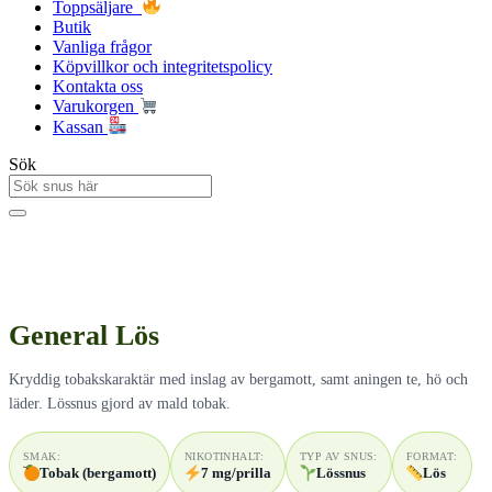
Toppsäljare
Butik
Vanliga frågor
Köpvillkor och integritetspolicy
Kontakta oss
Varukorgen
Kassan
Sök
General Lös
Kryddig tobakskaraktär med inslag av bergamott, samt aningen te, hö och
läder. Lössnus gjord av mald tobak.
SMAK:
NIKOTINHALT:
TYP AV SNUS:
FORMAT:
Tobak (bergamott)
7 mg/prilla
Lössnus
Lös