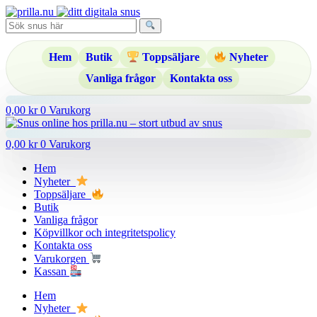
Hoppa
till
innehåll
Hem
Butik
Toppsäljare
Nyheter
Vanliga frågor
Kontakta oss
0,00
kr
0
Varukorg
0,00
kr
0
Varukorg
Hem
Nyheter
Toppsäljare
Butik
Vanliga frågor
Köpvillkor och integritetspolicy
Kontakta oss
Varukorgen
Kassan
Hem
Nyheter