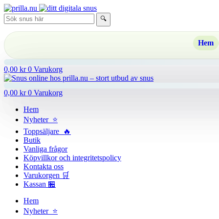
Hoppa
till
🔍
innehåll
Hem
0,00
kr
0
Varukorg
0,00
kr
0
Varukorg
Hem
Nyheter ⭐
Toppsäljare 🔥
Butik
Vanliga frågor
Köpvillkor och integritetspolicy
Kontakta oss
Varukorgen 🛒
Kassan 🏪
Hem
Nyheter ⭐