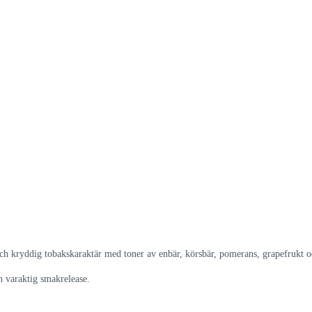
ch kryddig tobakskaraktär med toner av enbär, körsbär, pomerans, grapefrukt o
en varaktig smakrelease.