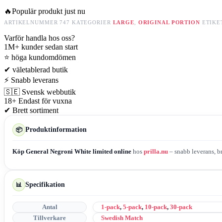
🔥
Populär produkt just nu
ARTIKELNUMMER
747
KATEGORIER
LARGE
,
ORIGINAL PORTION
ETIKE
Varför handla hos oss?
1M+
kunder sedan start
⭐
höga kundomdömen
✔
väletablerad butik
⚡
Snabb leverans
🇸🇪
Svensk webbutik
18+
Endast för vuxna
✔
Brett sortiment
Produktinformation
📦
Köp General Negroni White limited online
hos
prilla.nu
– snabb leverans, br
Specifikation
📊
Antal
1-pack
,
5-pack
,
10-pack
,
30-pack
Tillverkare
Swedish Match