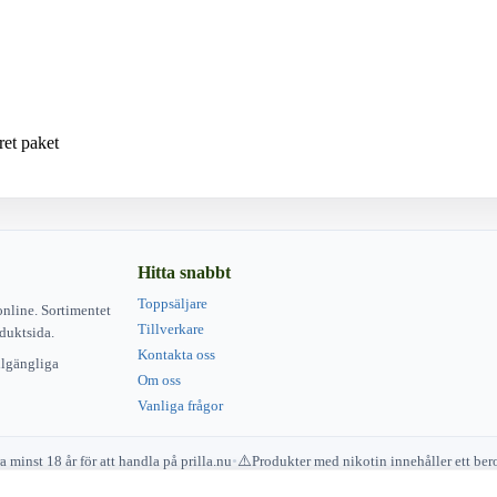
et paket
Hitta snabbt
Toppsäljare
online. Sortimentet
Tillverkare
duktsida.
Kontakta oss
illgängliga
Om oss
Vanliga frågor
 minst 18 år för att handla på prilla.nu
•
Produkter med nikotin innehåller ett b