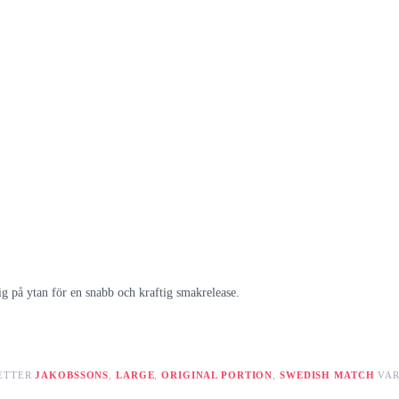
ig på ytan för en snabb och kraftig smakrelease.
ETTER
JAKOBSSONS
,
LARGE
,
ORIGINAL PORTION
,
SWEDISH MATCH
VA