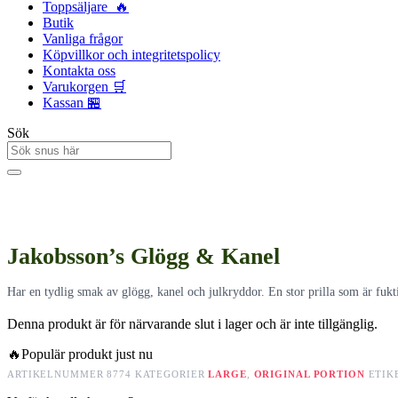
Toppsäljare 🔥
Butik
Vanliga frågor
Köpvillkor och integritetspolicy
Kontakta oss
Varukorgen 🛒
Kassan 🏪
Sök
Jakobsson’s Glögg & Kanel
Har en tydlig smak av glögg, kanel och julkryddor. En stor prilla som är fukt
Denna produkt är för närvarande slut i lager och är inte tillgänglig.
🔥
Populär produkt just nu
ARTIKELNUMMER
8774
KATEGORIER
LARGE
,
ORIGINAL PORTION
ETIK