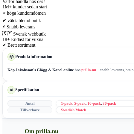
Varför handla hos oss?
1M+
kunder sedan start
⭐
höga kundomdömen
✔
väletablerad butik
⚡
Snabb leverans
🇸🇪
Svensk webbutik
18+
Endast för vuxna
✔
Brett sortiment
Produktinformation
📦
Köp Jakobsson's Glögg & Kanel online
hos
prilla.nu
– snabb leverans, bra pr
Specifikation
📊
Antal
1-pack
,
5-pack
,
10-pack
,
30-pack
Tillverkare
Swedish Match
Om prilla.nu