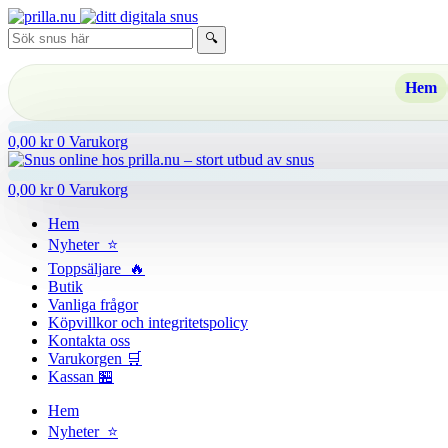
Hoppa
till
🔍
innehåll
Hem
0,00
kr
0
Varukorg
0,00
kr
0
Varukorg
Hem
Nyheter ⭐
Toppsäljare 🔥
Butik
Vanliga frågor
Köpvillkor och integritetspolicy
Kontakta oss
Varukorgen 🛒
Kassan 🏪
Hem
Nyheter ⭐