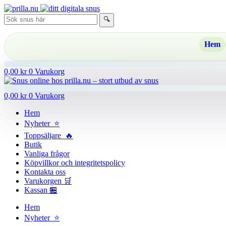
Hoppa
till
🔍
innehåll
Hem
0,00
kr
0
Varukorg
0,00
kr
0
Varukorg
Hem
Nyheter ⭐
Toppsäljare 🔥
Butik
Vanliga frågor
Köpvillkor och integritetspolicy
Kontakta oss
Varukorgen 🛒
Kassan 🏪
Hem
Nyheter ⭐