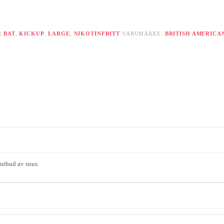
R
BAT
,
KICKUP
,
LARGE
,
NIKOTINFRITT
VARUMÄRKE:
BRITISH AMERICA
 utbud av snus.