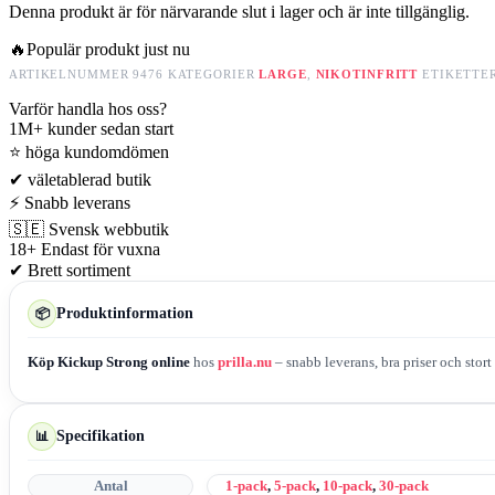
Denna produkt är för närvarande slut i lager och är inte tillgänglig.
🔥
Populär produkt just nu
ARTIKELNUMMER
9476
KATEGORIER
LARGE
,
NIKOTINFRITT
ETIKETTE
Varför handla hos oss?
1M+
kunder sedan start
⭐
höga kundomdömen
✔
väletablerad butik
⚡
Snabb leverans
🇸🇪
Svensk webbutik
18+
Endast för vuxna
✔
Brett sortiment
Produktinformation
📦
Köp Kickup Strong online
hos
prilla.nu
– snabb leverans, bra priser och stort
Specifikation
📊
Antal
1-pack
,
5-pack
,
10-pack
,
30-pack