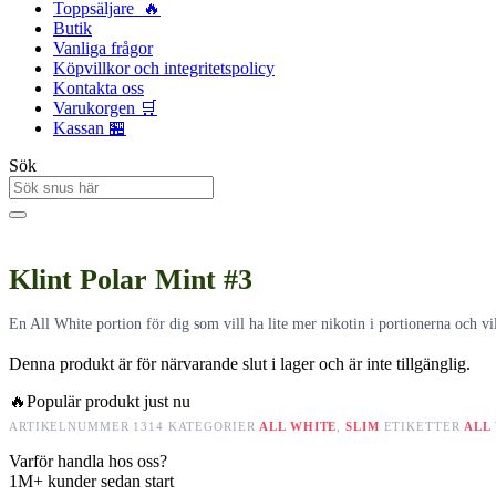
Toppsäljare 🔥
Butik
Vanliga frågor
Köpvillkor och integritetspolicy
Kontakta oss
Varukorgen 🛒
Kassan 🏪
Sök
Klint Polar Mint #3
En All White portion för dig som vill ha lite mer nikotin i portionerna och v
Denna produkt är för närvarande slut i lager och är inte tillgänglig.
🔥
Populär produkt just nu
ARTIKELNUMMER
1314
KATEGORIER
ALL WHITE
,
SLIM
ETIKETTER
ALL
Varför handla hos oss?
1M+
kunder sedan start