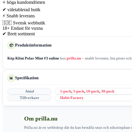
⭐
höga kundomdömen
✔
väletablerad butik
⚡
Snabb leverans
🇸🇪
Svensk webbutik
18+
Endast för vuxna
✔
Brett sortiment
Produktinformation
📦
Köp Klint Polar Mint #3 online
hos
prilla.nu
– snabb leverans, bra priser och
Specifikation
📊
Antal
1-pack
,
5-pack
,
10-pack
,
30-pack
Tillverkare
Habit Factory
Om prilla.nu
Prilla.nu är en webbshop där du kan beställa snus och nikotinpåsar 