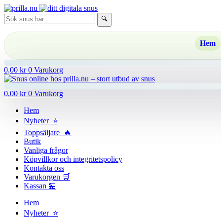
Hoppa
till
🔍
innehåll
Hem
0,00
kr
0
Varukorg
0,00
kr
0
Varukorg
Hem
Nyheter ⭐
Toppsäljare 🔥
Butik
Vanliga frågor
Köpvillkor och integritetspolicy
Kontakta oss
Varukorgen 🛒
Kassan 🏪
Hem
Nyheter ⭐