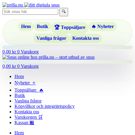
Hoppa
till
🔍
innehåll
Hem
Butik
🔥 Nyheter
🏆 Toppsäljare
Vanliga frågor
Kontakta oss
0,00
kr
0
Varukorg
0,00
kr
0
Varukorg
Hem
Nyheter ⭐
Toppsäljare 🔥
Butik
Vanliga frågor
Köpvillkor och integritetspolicy
Kontakta oss
Varukorgen 🛒
Kassan 🏪
Hem