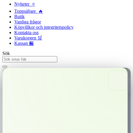
Nyheter ⭐
Toppsäljare 🔥
Butik
Vanliga frågor
Köpvillkor och integritetspolicy
Kontakta oss
Varukorgen 🛒
Kassan 🏪
Sök
Snabba leveranser
Trygg betalning
0,00
kr
0
Varukorg
Knox Lös