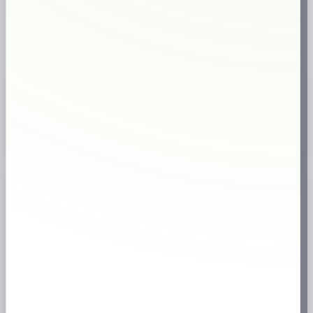
⚡
Snabb leverans
🇸🇪
Svensk webbutik
18+
Endast för vuxna
✔
Brett sortiment
Produktinformation
📦
Köp Knox Lös online
hos
prilla.nu
– snabb leverans, bra priser och stort
utbud av snus.
Specifikation
📊
Tillverkare
Skruf Snus
Nikotinhalt
0 mg/prilla