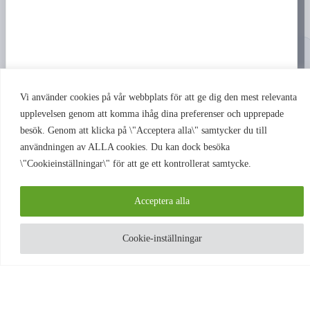
Kassan
Köpvillkor & integritet
18+
Du måste vara minst 18 år för att handla på prilla.nu
Produkter med nikotin innehåller ett beroendeframkallande ämne
Vi använder cookies på vår webbplats för att ge dig den mest relevanta
upplevelsen genom att komma ihåg dina preferenser och upprepade
Copyright © 2026 prilla.nu – i samarbete med Torsviks Tobak & Spel.
besök. Genom att klicka på \"Acceptera alla\" samtycker du till
användningen av ALLA cookies. Du kan dock besöka
\"Cookieinställningar\" för att ge ett kontrollerat samtycke.
Acceptera alla
Cookie-inställningar