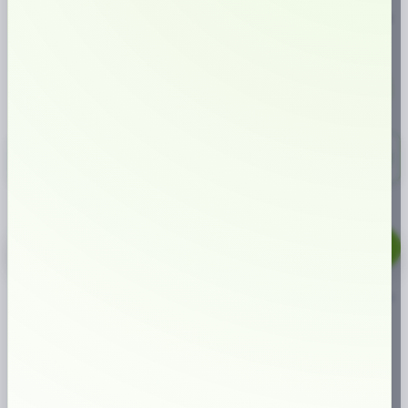
Knox Lös är ett lössnus med tydlig smak av tobak och inslag av bergamott
och citrus.
SMAK:
NIKOTINHALT:
TYP AV SNUS:
FORMAT:
🍊
🚫
🌱
📏
Tobak (bergamott)
0 mg/prilla
Lössnus
Lös
472,00 kr
10-pack
47,20 kr/st
Knox
Lös
mängd
LÄGG TILL I VARUKORG
🔥
Populär produkt just nu
ARTIKELNUMMER
19555
KATEGORIER
LÖSSNUS
,
LÖSSNUS
ETIKETTER
KNOX
,
LÖSSNUS
,
SKRUF
,
SKRUF SNUS
VARUMÄRKE:
SKRUF SNUS
Varför handla hos oss?
1M+
kunder sedan start
⭐
höga kundomdömen
✔
väletablerad butik