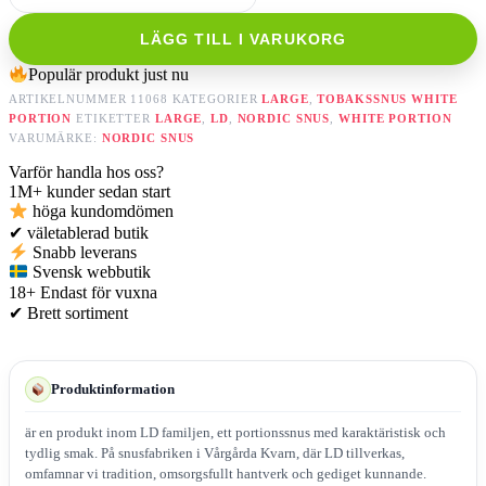
LÄGG TILL I VARUKORG
Populär produkt just nu
ARTIKELNUMMER
11068
KATEGORIER
LARGE
,
TOBAKSSNUS WHITE
PORTION
ETIKETTER
LARGE
,
LD
,
NORDIC SNUS
,
WHITE PORTION
VARUMÄRKE:
NORDIC SNUS
Varför handla hos oss?
1M+
kunder sedan start
höga kundomdömen
✔
väletablerad butik
Snabb leverans
Svensk webbutik
18+
Endast för vuxna
✔
Brett sortiment
Produktinformation
är en produkt inom LD familjen, ett portionssnus med karaktäristisk och
tydlig smak. På snusfabriken i Vårgårda Kvarn, där LD tillverkas,
omfamnar vi tradition, omsorgsfullt hantverk och gediget kunnande.