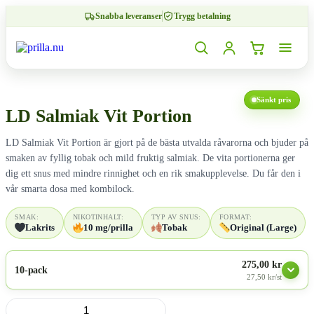
Snabba leveranser
Trygg betalning
0,00
kr
0
Sänkt pris
LD Salmiak Vit Portion
LD Salmiak Vit Portion är gjort på de bästa utvalda råvarorna och bjuder på
smaken av fyllig tobak och mild fruktig salmiak. De vita portionerna ger
dig ett snus med mindre rinnighet och en rik smakupplevelse. Du får den i
vår smarta dosa med kombilock.
SMAK:
NIKOTINHALT:
TYP AV SNUS:
FORMAT:
Lakrits
10 mg/prilla
Tobak
Original (Large)
275,00 kr
10-pack
27,50 kr/st