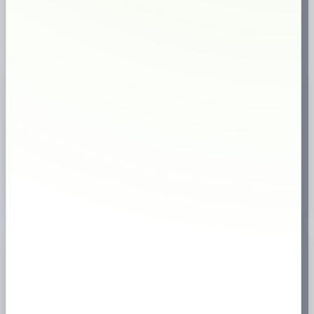
✔
väletablerad butik
Snabb leverans
Svensk webbutik
18+
Endast för vuxna
✔
Brett sortiment
Produktinformation
LD Signum Bergamott Vit är en produkt inom LD familjen, ett vitt
portionssnus med karaktäristisk och tydlig smak. På snusfabriken i
Vårgårda Kvarn, där LD Signum Vit tillverkas, omfamnar vi tradition,
omsorgsfullt hantverk och gediget kunnande.
Köp LD Signum Bergamott Vit online
hos
prilla.nu
– snabb leverans,
bra priser och stort utbud av snus.
Specifikation
Antal