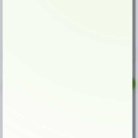
SMAK:
NIKOTINHALT:
TYP AV SNUS:
Tobak (bergamott)
10 mg/prilla
Tobak
FORMAT:
Original (Large)
321,00 kr
10-pack
32,10 kr/st
LD
Signum
Bergamott
LÄGG TILL I VARUKORG
Vit
mängd
Populär produkt just nu
ARTIKELNUMMER
21070
KATEGORIER
LARGE
,
TOBAKSSNUS WHITE
PORTION
ETIKETTER
LARGE
,
LD
,
NORDIC SNUS
,
SIGNUM
,
WHITE
PORTION
VARUMÄRKE:
NORDIC SNUS
Varför handla hos oss?
1M+
kunder sedan start
höga kundomdömen