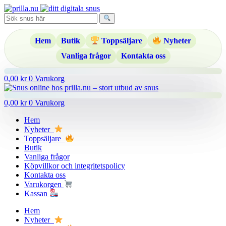
Hoppa
till
innehåll
Hem
Butik
Toppsäljare
Nyheter
Vanliga frågor
Kontakta oss
0,00
kr
0
Varukorg
0,00
kr
0
Varukorg
Hem
Nyheter
Toppsäljare
Butik
Vanliga frågor
Köpvillkor och integritetspolicy
Kontakta oss
Varukorgen
Kassan
Hem
Nyheter