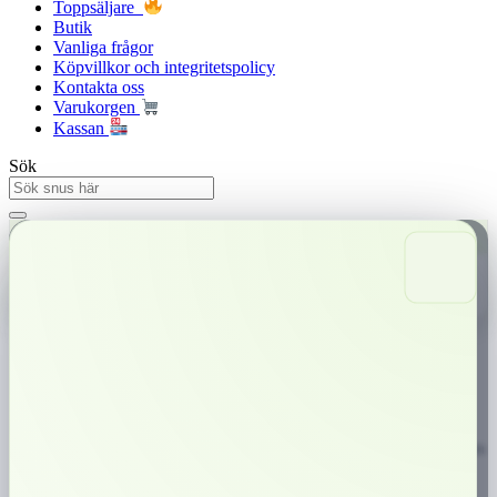
Toppsäljare
Butik
Vanliga frågor
Köpvillkor och integritetspolicy
Kontakta oss
Varukorgen
Kassan
Sök
Snabba leveranser
Trygg betalning
0,00
kr
0
Varukorg
LD Signum Bergamott Vit
LD Signum Bergamott Vit är en vit stor portion som har en ljus och
kryddig tobakskaraktär, med tydliga inslag av bergamott och citrus, samt en
hint av te.​