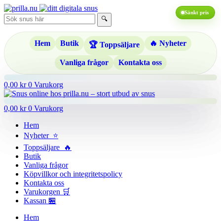
Hoppa
Sänkt pris
till
🔍
innehåll
Hem
Butik
🔥 Nyheter
🏆 Toppsäljare
Vanliga frågor
Kontakta oss
0,00
kr
0
Varukorg
0,00
kr
0
Varukorg
Hem
Nyheter ⭐
Toppsäljare 🔥
Butik
Vanliga frågor
Köpvillkor och integritetspolicy
Kontakta oss
Varukorgen 🛒
Kassan 🏪
Hem