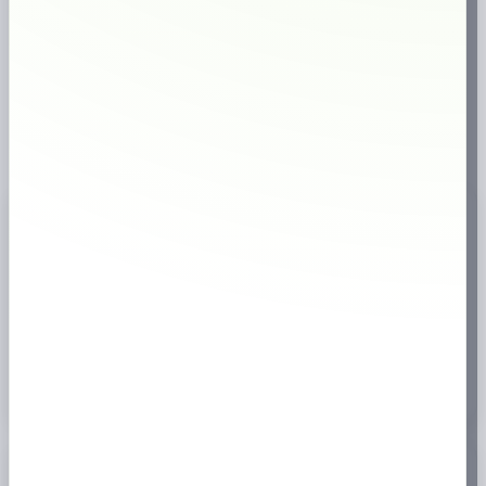
1M+
kunder sedan start
⭐
höga kundomdömen
✔
väletablerad butik
⚡
Snabb leverans
🇸🇪
Svensk webbutik
18+
Endast för vuxna
✔
Brett sortiment
Produktinformation
📦
är en produkt inom LD familjen, ett portionssnus med karaktäristisk och
tydlig smak. På snusfabriken i Vårgårda Kvarn, där LD tillverkas,
omfamnar vi tradition, omsorgsfullt hantverk och gediget kunnande.
Mera info här,
https://nordicsnus.se/
Köp LD Vit Portion Stark online
hos
prilla.nu
– snabb leverans, bra
priser och stort utbud av snus.
Specifikation
📊