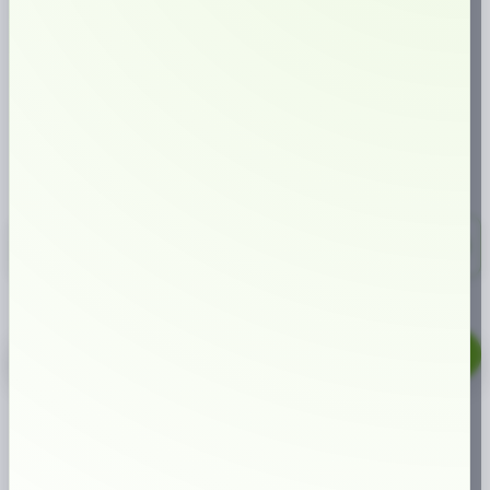
nikotinhalt och bjuder på en robust kraft med frisk citrussmak av
bergamott. Du får den i dosan med det smarta kombilocket.
SMAK:
NIKOTINHALT:
TYP AV SNUS:
🍊
🔥
🍂
Tobak (bergamott)
14 mg/prilla
Tobak
FORMAT:
📏
Original (Large)
275,00 kr
10-pack
27,50 kr/st
LD
Vit
Portion
LÄGG TILL I VARUKORG
Stark
mängd
🔥
Populär produkt just nu
ARTIKELNUMMER
11082
KATEGORIER
LARGE
,
TOBAKSSNUS WHITE
PORTION
ETIKETTER
LARGE
,
LD
,
NORDIC SNUS
,
WHITE PORTION
VARUMÄRKE:
NORDIC SNUS
Varför handla hos oss?