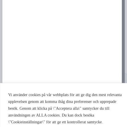
Kontakta oss
Om oss
Vanliga frågor
Handla
Butik
Varukorg
Mitt konto
Kassan
Köpvillkor & integritet
18+
Du måste vara minst 18 år för att handla på prilla.nu
Produkter med nikotin innehåller ett beroendeframkallande ämne
Vi använder cookies på vår webbplats för att ge dig den mest relevanta
upplevelsen genom att komma ihåg dina preferenser och upprepade
besök. Genom att klicka på \"Acceptera alla\" samtycker du till
Copyright © 2026 prilla.nu – i samarbete med Torsviks Tobak & Spel.
användningen av ALLA cookies. Du kan dock besöka
\"Cookieinställningar\" för att ge ett kontrollerat samtycke.