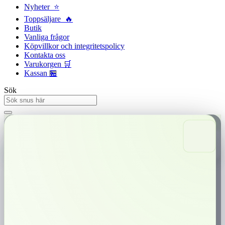
Nyheter ⭐
Toppsäljare 🔥
Butik
Vanliga frågor
Köpvillkor och integritetspolicy
Kontakta oss
Varukorgen 🛒
Kassan 🏪
Sök
Snabba leveranser
Trygg betalning
0,00
kr
0
Varukorg
LD Vit Portion Stark
LD Original Vit Stark ger dig samma traditionella snussmak som LD
Original Vit men med extra styrka. Det är gjort av tobaksblad med högre