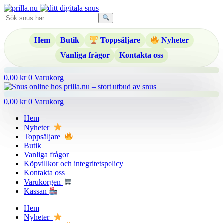
Hoppa
till
innehåll
Hem
Butik
Toppsäljare
Nyheter
Vanliga frågor
Kontakta oss
0,00
kr
0
Varukorg
0,00
kr
0
Varukorg
Hem
Nyheter
Toppsäljare
Butik
Vanliga frågor
Köpvillkor och integritetspolicy
Kontakta oss
Varukorgen
Kassan
Hem
Nyheter