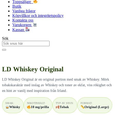
Toppsäljare
Butik
Vanliga frågor
Köpvillkor och integritetspolicy
Kontakta oss
Varukorgen
Kassan
Sök
LD Whiskey Original
LD Whiskey Original är en original portion med smak av Whiskey. Mörk
tobakskaraktär med inslag av Whiskey och toner av ekfat, viss rökighet och
en hint av vanilj med inspiration från Irland.
SMAK:
NIKOTINHALT:
TYP AV SNUS:
FORMAT:
Whisky
10 mg/prilla
Tobak
Original (Large)