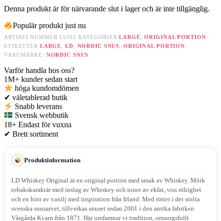
Denna produkt är för närvarande slut i lager och är inte tillgänglig.
Populär produkt just nu
ARTIKELNUMMER
15302
KATEGORIER
LARGE
,
ORIGINAL PORTION
ETIKETTER
LARGE
,
LD
,
NORDIC SNUS
,
ORIGINAL PORTION
VARUMÄRKE:
NORDIC SNUS
Varför handla hos oss?
1M+
kunder sedan start
höga kundomdömen
✔
väletablerad butik
Snabb leverans
Svensk webbutik
18+
Endast för vuxna
✔
Brett sortiment
Produktinformation
LD Whiskey Original är en original portion med smak av Whiskey. Mörk
tobakskaraktär med inslag av Whiskey och toner av ekfat, viss rökighet
och en hint av vanilj med inspiration från Irland. Med rötter i det stolta
svenska snusarvet, tillverkas snuset sedan 2001 i den anrika fabriken
Vårgårda Kvarn från 1871. Här omfamnar vi tradition, omsorgsfullt