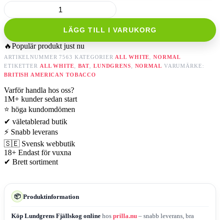
LÄGG TILL I VARUKORG
🔥
Populär produkt just nu
ARTIKELNUMMER
7563
KATEGORIER
ALL WHITE
,
NORMAL
ETIKETTER
ALL WHITE
,
BAT
,
LUNDGRENS
,
NORMAL
VARUMÄRKE:
BRITISH AMERICAN TOBACCO
Varför handla hos oss?
1M+
kunder sedan start
⭐
höga kundomdömen
✔
väletablerad butik
⚡
Snabb leverans
🇸🇪
Svensk webbutik
18+
Endast för vuxna
✔
Brett sortiment
Produktinformation
📦
Köp Lundgrens Fjällskog online
hos
prilla.nu
– snabb leverans, bra