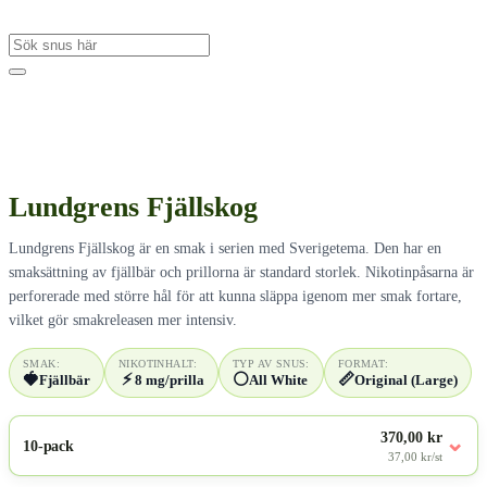
Lundgrens Fjällskog
Lundgrens Fjällskog är en smak i serien med Sverigetema. Den har en
smaksättning av fjällbär och prillorna är standard storlek. Nikotinpåsarna är
perforerade med större hål för att kunna släppa igenom mer smak fortare,
vilket gör smakreleasen mer intensiv.
SMAK:
NIKOTINHALT:
TYP AV SNUS:
FORMAT:
🍓
⚡
⚪
📏
Fjällbär
8 mg/prilla
All White
Original (Large)
370,00 kr
⌄
10-pack
37,00 kr/st