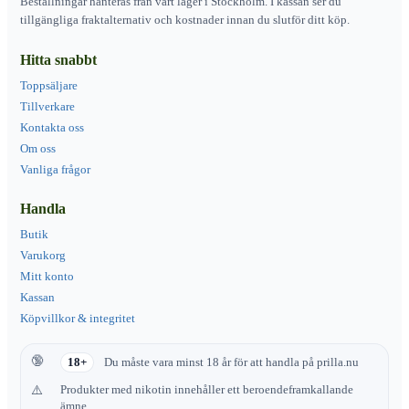
Beställningar hanteras från vårt lager i Stockholm. I kassan ser du
tillgängliga fraktalternativ och kostnader innan du slutför ditt köp.
Hitta snabbt
Toppsäljare
Tillverkare
Kontakta oss
Om oss
Vanliga frågor
Handla
Butik
Varukorg
Mitt konto
Kassan
Köpvillkor & integritet
18+
Du måste vara minst 18 år för att handla på prilla.nu
Produkter med nikotin innehåller ett beroendeframkallande
ämne