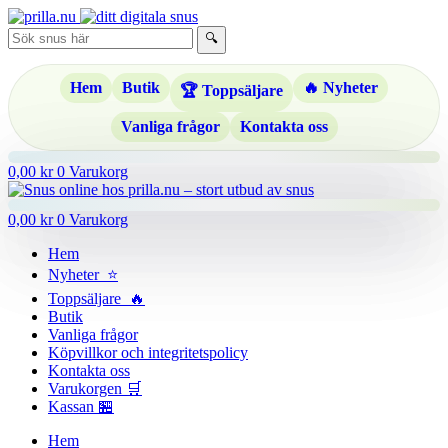
Hoppa
till
🔍
innehåll
Hem
Butik
🔥 Nyheter
🏆 Toppsäljare
Vanliga frågor
Kontakta oss
0,00
kr
0
Varukorg
0,00
kr
0
Varukorg
Hem
Nyheter ⭐
Toppsäljare 🔥
Butik
Vanliga frågor
Köpvillkor och integritetspolicy
Kontakta oss
Varukorgen 🛒
Kassan 🏪
Hem