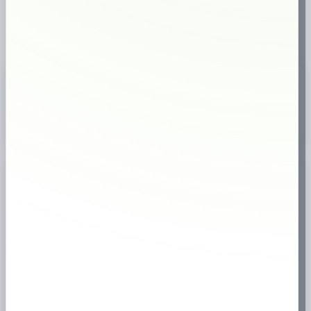
🇸🇪
Svensk webbutik
18+
Endast för vuxna
✔
Brett sortiment
Produktinformation
📦
Köp Nick and Johnny Green Ice/19,2 g online
hos
prilla.nu
– snabb
leverans, bra priser och stort utbud av snus.
Specifikation
📊
Antal
1-pack
,
5-pack
,
10-pack
,
30-pack
Tillverkare
Swedish Match