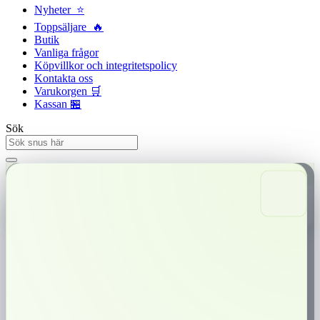
Nyheter ⭐
Toppsäljare 🔥
Butik
Vanliga frågor
Köpvillkor och integritetspolicy
Kontakta oss
Varukorgen 🛒
Kassan 🏪
Sök
Snabba leveranser
Trygg betalning
0,00
kr
0
Varukorg
Nick and Johnny Green Ice/19,2 g
Ljus tobakskaraktär med tydliga inslag av spearmint och pepparmint. En
långsmal prilla som är torr på ytan med fuktigt innehåll för låg rinnighet