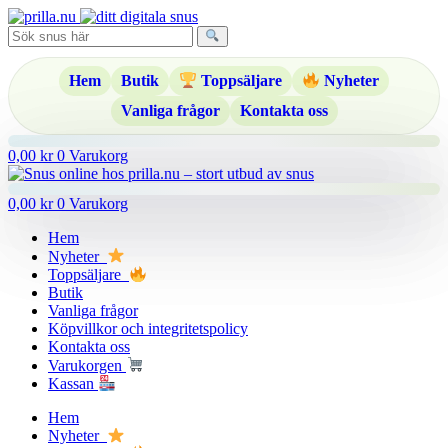
Hoppa
till
innehåll
Hem
Butik
Toppsäljare
Nyheter
Vanliga frågor
Kontakta oss
0,00
kr
0
Varukorg
0,00
kr
0
Varukorg
Hem
Nyheter
Toppsäljare
Butik
Vanliga frågor
Köpvillkor och integritetspolicy
Kontakta oss
Varukorgen
Kassan
Hem
Nyheter