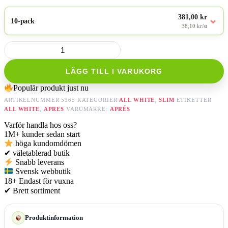
381,00 kr
⌄
10-pack
38,10 kr/st
No.1
Aprés
Menthol
LÄGG TILL I VARUKORG
-
Hyper
Populär produkt just nu
Strong
mängd
ARTIKELNUMMER
5365
KATEGORIER
ALL WHITE
,
SLIM
ETIKETTER
ALL WHITE
,
APRES
VARUMÄRKE:
APRÉS
Varför handla hos oss?
1M+
kunder sedan start
höga kundomdömen
✔
väletablerad butik
Snabb leverans
Svensk webbutik
18+
Endast för vuxna
✔
Brett sortiment
Produktinformation