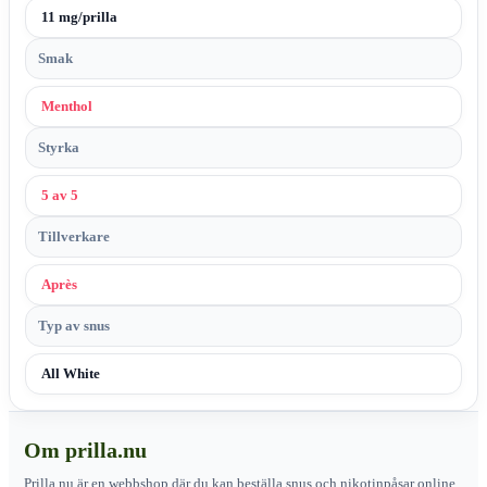
11 mg/prilla
Smak
Menthol
Styrka
5 av 5
Tillverkare
Après
Typ av snus
All White
Om prilla.nu
Prilla.nu är en webbshop där du kan beställa snus och nikotinpåsar online.