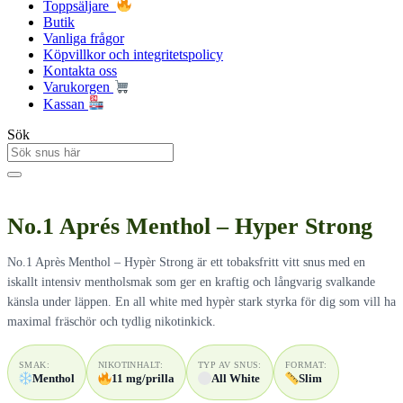
Toppsäljare
Butik
Vanliga frågor
Köpvillkor och integritetspolicy
Kontakta oss
Varukorgen
Kassan
Sök
No.1 Aprés Menthol – Hyper Strong
No.1 Après Menthol – Hypèr Strong är ett tobaksfritt vitt snus med en
iskallt intensiv mentholsmak som ger en kraftig och långvarig svalkande
känsla under läppen. En all white med hypèr stark styrka för dig som vill ha
maximal fräschör och tydlig nikotinkick.
SMAK:
NIKOTINHALT:
TYP AV SNUS:
FORMAT:
Menthol
11 mg/prilla
All White
Slim