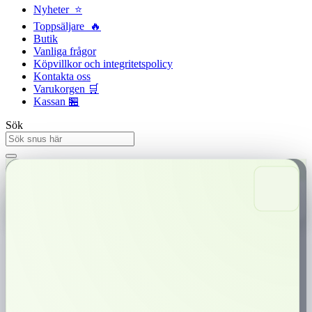
Nyheter ⭐
Toppsäljare 🔥
Butik
Vanliga frågor
Köpvillkor och integritetspolicy
Kontakta oss
Varukorgen 🛒
Kassan 🏪
Sök
Snabba leveranser
Trygg betalning
0,00
kr
0
Varukorg