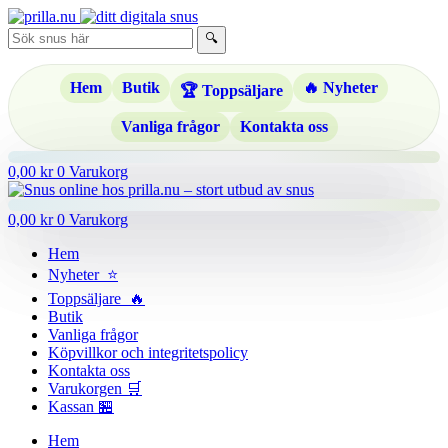
Hoppa
till
🔍
innehåll
Hem
Butik
🔥 Nyheter
🏆 Toppsäljare
Vanliga frågor
Kontakta oss
0,00
kr
0
Varukorg
0,00
kr
0
Varukorg
Hem
Nyheter ⭐
Toppsäljare 🔥
Butik
Vanliga frågor
Köpvillkor och integritetspolicy
Kontakta oss
Varukorgen 🛒
Kassan 🏪
Hem