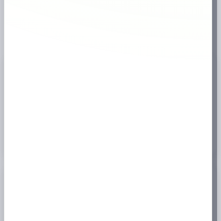
✔
väletablerad butik
⚡
Snabb leverans
🇸🇪
Svensk webbutik
18+
Endast för vuxna
✔
Brett sortiment
Produktinformation
📦
Aprés är ett svenskt varumärke som fokuserar på stilrena, tobaksfria all
white-produkter med välbalanserade smaker och genomtänkt design. Med
inspiration från skandinavisk minimalism kombinerar Aprés modern
estetik med en mjuk, bekväm upplevelse under läppen.
Köp No.3 Aprés Lemon Curd online
hos
prilla.nu
– snabb leverans, bra
priser och stort utbud av snus.
Specifikation
📊
Antal