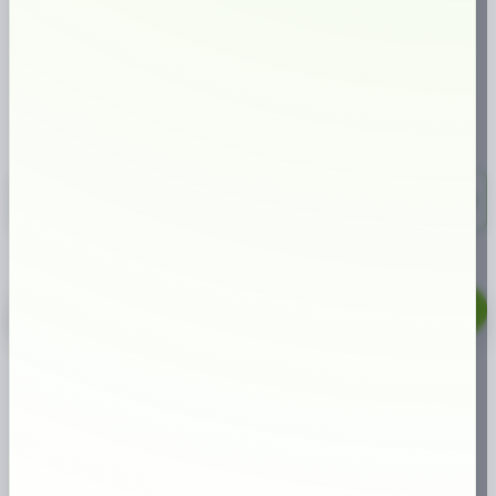
citronsmak som rundas av med en mjuk, krämig sötma inspirerad av
klassisk lemon curd. En modern all white med tydlig karaktär som ger en
fräsch och smakrik upplevelse under läppen.
SMAK:
NIKOTINHALT:
TYP AV SNUS:
FORMAT:
🍋
🌤️
⚪
📏
Citrus
4 mg/prilla
All White
Slim
381,00 kr
10-pack
38,10 kr/st
No.3
Aprés
Lemon
LÄGG TILL I VARUKORG
Curd
mängd
🔥
Populär produkt just nu
ARTIKELNUMMER
5351-10P
KATEGORIER
ALL WHITE
,
SLIM
ETIKETTER
ALL WHITE
,
APRES
VARUMÄRKE:
APRÉS
Varför handla hos oss?
1M+
kunder sedan start
⭐
höga kundomdömen