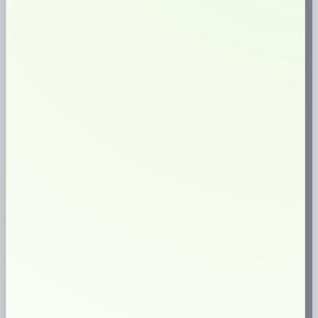
No.3 Aprés Lemon Curd
No.3 Après Lemon Curd är ett tobaksfritt vitt snus med en friskt syrlig