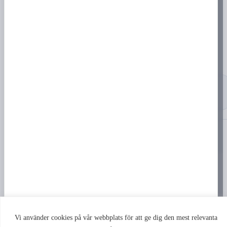
Butik
Varukorg
Mitt konto
Kassan
Köpvillkor & integritet
18+
Du måste vara minst 18 år för att handla på prilla.nu
Produkter med nikotin innehåller ett beroendeframkallande ämne
Copyright © 2026 prilla.nu – i samarbete med Torsviks Tobak & Spel.
Vi använder cookies på vår webbplats för att ge dig den mest relevanta