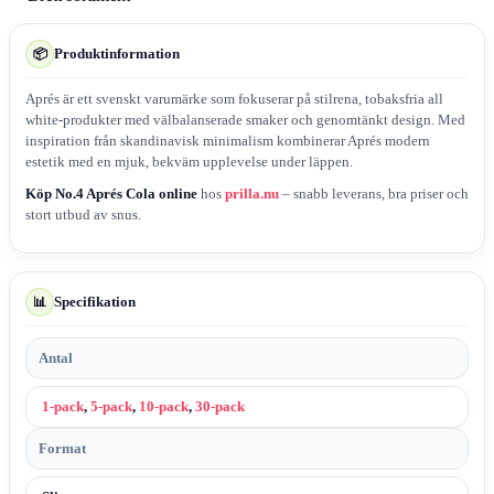
Produktinformation
📦
Aprés är ett svenskt varumärke som fokuserar på stilrena, tobaksfria all
white-produkter med välbalanserade smaker och genomtänkt design. Med
inspiration från skandinavisk minimalism kombinerar Aprés modern
estetik med en mjuk, bekväm upplevelse under läppen.
Köp No.4 Aprés Cola online
hos
prilla.nu
– snabb leverans, bra priser och
stort utbud av snus.
Specifikation
📊
Antal
1-pack
,
5-pack
,
10-pack
,
30-pack
Format