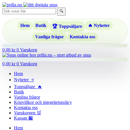
Hoppa
till
🔍
innehåll
Hem
Butik
🔥 Nyheter
🏆 Toppsäljare
Vanliga frågor
Kontakta oss
0,00
kr
0
Varukorg
0,00
kr
0
Varukorg
Hem
Nyheter ⭐
Toppsäljare 🔥
Butik
Vanliga frågor
Köpvillkor och integritetspolicy
Kontakta oss
Varukorgen 🛒
Kassan 🏪
Hem