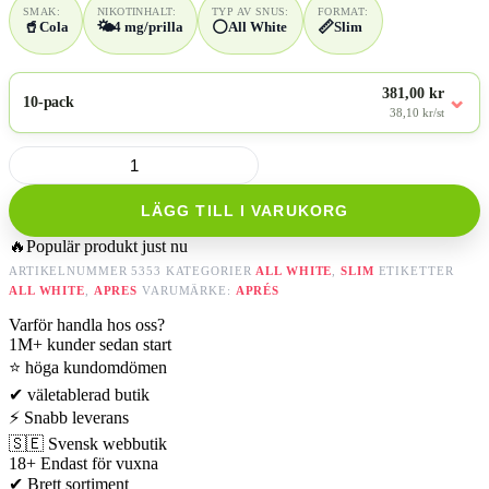
SMAK:
NIKOTINHALT:
TYP AV SNUS:
FORMAT:
🥤
🌤️
⚪
📏
Cola
4 mg/prilla
All White
Slim
381,00 kr
⌄
10-pack
38,10 kr/st
No.4
Aprés
Cola
LÄGG TILL I VARUKORG
mängd
🔥
Populär produkt just nu
ARTIKELNUMMER
5353
KATEGORIER
ALL WHITE
,
SLIM
ETIKETTER
ALL WHITE
,
APRES
VARUMÄRKE:
APRÉS
Varför handla hos oss?
1M+
kunder sedan start
⭐
höga kundomdömen
✔
väletablerad butik
⚡
Snabb leverans
🇸🇪
Svensk webbutik
18+
Endast för vuxna
✔
Brett sortiment