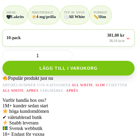
SMAK:
NIKOTINHALT:
TYP AV SNUS:
FORMAT:
Lakrits
4 mg/prilla
All White
Slim
381,00 kr
⌄
10-pack
38,10 kr/st
No.8
Aprés
Raspberry
LÄGG TILL I VARUKORG
Liqorice
mängd
Populär produkt just nu
ARTIKELNUMMER
5359
KATEGORIER
ALL WHITE
,
SLIM
ETIKETTER
ALL WHITE
,
APRES
VARUMÄRKE:
APRÉS
Varför handla hos oss?
1M+
kunder sedan start
höga kundomdömen
✔
väletablerad butik
Snabb leverans
Svensk webbutik
18+
Endast för vuxna