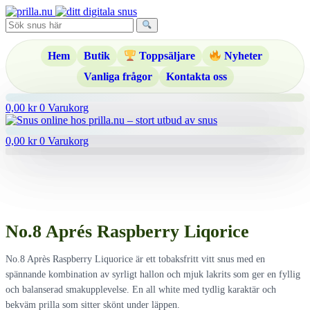
Hoppa
till
innehåll
Hem
Butik
Toppsäljare
Nyheter
Vanliga frågor
Kontakta oss
0,00
kr
0
Varukorg
0,00
kr
0
Varukorg
No.8 Aprés Raspberry Liqorice
No.8 Après Raspberry Liquorice är ett tobaksfritt vitt snus med en
spännande kombination av syrligt hallon och mjuk lakrits som ger en fyllig
och balanserad smakupplevelse. En all white med tydlig karaktär och
bekväm prilla som sitter skönt under läppen.