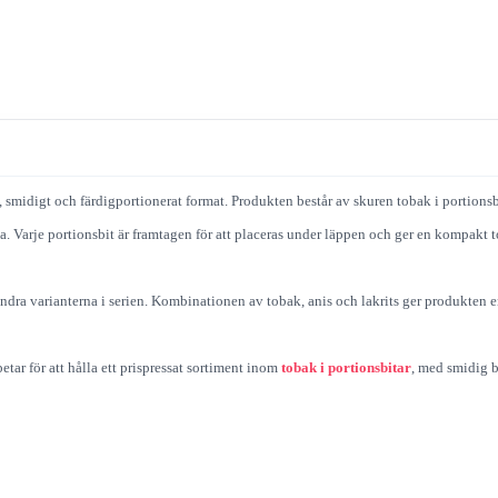
et, smidigt och färdigportionerat format. Produkten består av skuren tobak i portions
lla. Varje portionsbit är framtagen för att placeras under läppen och ger en kompak
andra varianterna i serien. Kombinationen av tobak, anis och lakrits ger produkten e
rbetar för att hålla ett prispressat sortiment inom
tobak i portionsbitar
, med smidig b