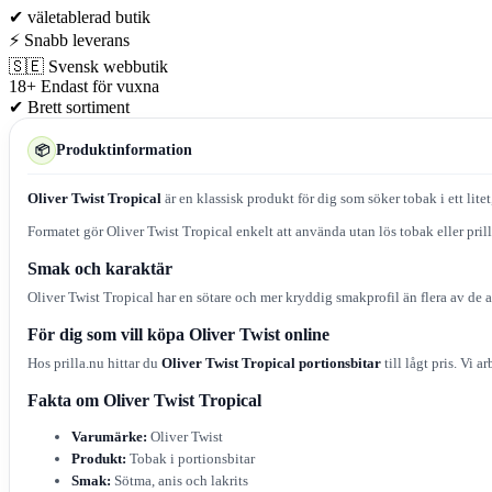
✔
väletablerad butik
⚡
Snabb leverans
🇸🇪
Svensk webbutik
18+
Endast för vuxna
✔
Brett sortiment
Produktinformation
📦
Oliver Twist Tropical
är en klassisk produkt för dig som söker tobak i ett lit
Formatet gör Oliver Twist Tropical enkelt att använda utan lös tobak eller pri
Smak och karaktär
Oliver Twist Tropical har en sötare och mer kryddig smakprofil än flera av de 
För dig som vill köpa Oliver Twist online
Hos prilla.nu hittar du
Oliver Twist Tropical portionsbitar
till lågt pris. Vi a
Fakta om Oliver Twist Tropical
Varumärke:
Oliver Twist
Produkt:
Tobak i portionsbitar
Smak:
Sötma, anis och lakrits