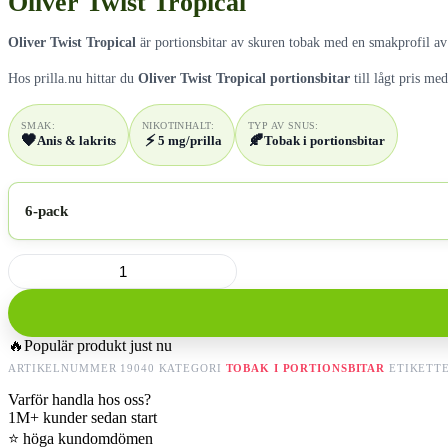
Oliver Twist Tropical
Oliver Twist Tropical
är portionsbitar av skuren tobak med en smakprofil av s
Hos prilla.nu hittar du
Oliver Twist Tropical portionsbitar
till lågt pris me
SMAK:
NIKOTINHALT:
TYP AV SNUS:
🖤
⚡
🍂
Anis & lakrits
5 mg/prilla
Tobak i portionsbitar
6-pack
Oliver
Twist
Tropical
mängd
🔥
Populär produkt just nu
ARTIKELNUMMER
19040
KATEGORI
TOBAK I PORTIONSBITAR
ETIKETT
Varför handla hos oss?
1M+
kunder sedan start
⭐
höga kundomdömen