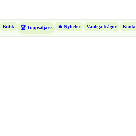
Butik
🔥 Nyheter
Vanliga frågor
Kontak
🏆 Toppsäljare