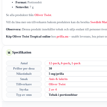
Format:
Portionsbit
Nettovikt:
7 g
Se alla produkter från
Oliver Twist
.
Vill du läsa mer om tillverkaren bakom produkten kan du besöka
Swedish Ma
Observera:
Denna produkt innehåller tobak och säljs endast till personer över 
Köp Oliver Twist Tropical online
hos
prilla.nu
– snabb leverans, bra priser o
Specifikation
📊
Antal
12-pack
,
6-pack
,
1-pack
Prillor per dosa
30
Nikotinhalt
5 mg/prilla
Smak
Anis & lakrits
Tillverkare
Oliver Twist
Styrka
2 av 4
Typ av snus
Tobak i portionsbitar