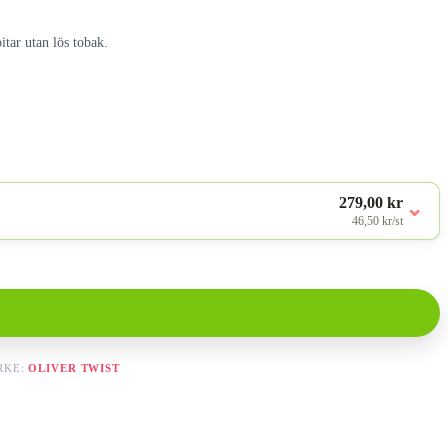
itar utan lös tobak.
279,00 kr
⌄
46,50 kr/st
RKE:
OLIVER TWIST