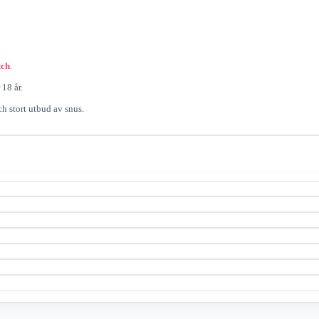
tch
.
18 år.
ch stort utbud av snus.