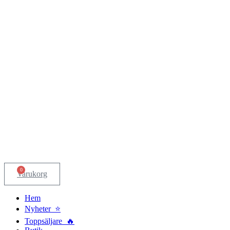
0
Varukorg
Hem
Nyheter ⭐
Toppsäljare 🔥