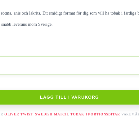
ötma, anis och lakrits. Ett smidigt format för dig som vill ha tobak i färdiga b
d snabb leverans inom Sverige.
LÄGG TILL I VARUKORG
ER
OLIVER TWIST
,
SWEDISH MATCH
,
TOBAK I PORTIONSBITAR
VARUMÄ