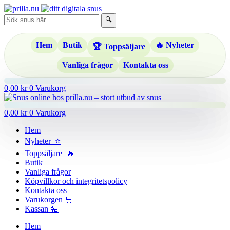
Hoppa
till
🔍
innehåll
Hem
Butik
🔥 Nyheter
🏆 Toppsäljare
Vanliga frågor
Kontakta oss
0,00
kr
0
Varukorg
0,00
kr
0
Varukorg
Hem
Nyheter ⭐
Toppsäljare 🔥
Butik
Vanliga frågor
Köpvillkor och integritetspolicy
Kontakta oss
Varukorgen 🛒
Kassan 🏪
Hem