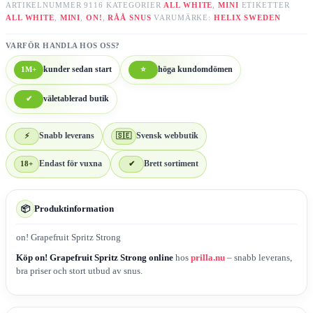
ARTIKELNUMMER
9116
KATEGORIER
ALL WHITE
,
MINI
ETIKETTER
ALL WHITE
,
MINI
,
ON!
,
RÅÅ SNUS
VARUMÄRKE:
HELIX SWEDEN
VARFÖR HANDLA HOS OSS?
1M+
kunder sedan start
⭐
höga kundomdömen
✔
väletablerad butik
⚡
Snabb leverans
🇸🇪
Svensk webbutik
18+
Endast för vuxna
✔
Brett sortiment
Produktinformation
📦
on! Grapefruit Spritz Strong
Köp on! Grapefruit Spritz Strong online
hos
prilla.nu
– snabb leverans,
bra priser och stort utbud av snus.