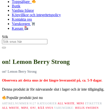
Toppsäljare
Butik
Vanliga frågor
Köpvillkor och integritetspolicy
Kontakta oss
Varukorgen
Kassan
Sök
on! Lemon Berry Strong
on! Lemon Berry Strong
Observera att detta snus är det längre leveranstid på, ca. 5-9 dagar.
Denna produkt är för närvarande slut i lager och är inte tillgänglig.
Populär produkt just nu
ARTIKELNUMMER
9127
KATEGORIER
ALL WHITE
,
MINI
ETIKETTER
ALL WHITE
,
MINI
,
ON!
,
RÅÅ SNUS
VARUMÄRKE:
HELIX SWEDEN