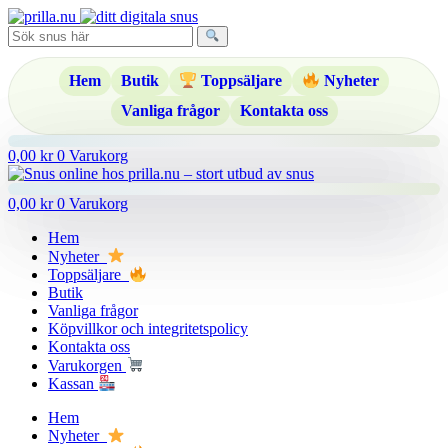
Hoppa
till
innehåll
Hem
Butik
Toppsäljare
Nyheter
Vanliga frågor
Kontakta oss
0,00
kr
0
Varukorg
0,00
kr
0
Varukorg
Hem
Nyheter
Toppsäljare
Butik
Vanliga frågor
Köpvillkor och integritetspolicy
Kontakta oss
Varukorgen
Kassan
Hem
Nyheter