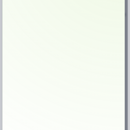
välavrundad snusaroma. Starkaste nikotinupplevelse på marknaden i torra
portioner och med lägre fukthalt i snuset. Rinner även mindre än vanliga
‘White’ portioner – och håller även längre. Snusets långsmala portion sitter
bekvämt och diskret bakom läppen.
Observera att detta snus är det längre leveranstid på, ca. 5-9 dagar.
Denna produkt är för närvarande slut i lager och är inte tillgänglig.
🔥
Populär produkt just nu
ARTIKELNUMMER
1551
KATEGORIER
SLIM
,
TOBAKSSNUS WHITE
PORTION
ETIKETTER
GAJANE
,
SIBERIA
,
SLIM
,
WHITE PORTION
VARUMÄRKE:
GAJANE
Varför handla hos oss?
1M+
kunder sedan start
⭐
höga kundomdömen
✔
väletablerad butik
⚡
Snabb leverans
🇸🇪
Svensk webbutik
18+
Endast för vuxna
✔
Brett sortiment