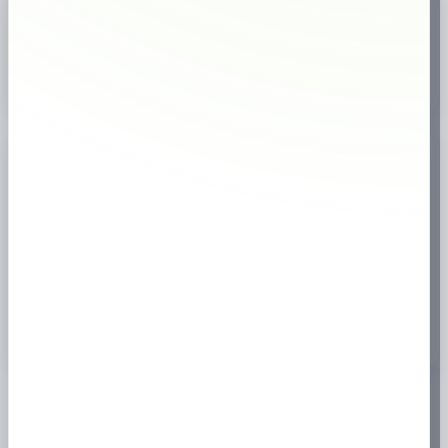
Produktinformation
📦
Köp Siberia Black White Dry Slim Portion online
hos
prilla.nu
– snabb
leverans, bra priser och stort utbud av snus.
Specifikation
📊
Antal
1-pack
,
5-pack
,
10-pack
,
30-pack
Tillverkare
Gajane
Om prilla.nu
Prilla.nu är en webbshop där du kan beställa snus och nikotinpåsar online.