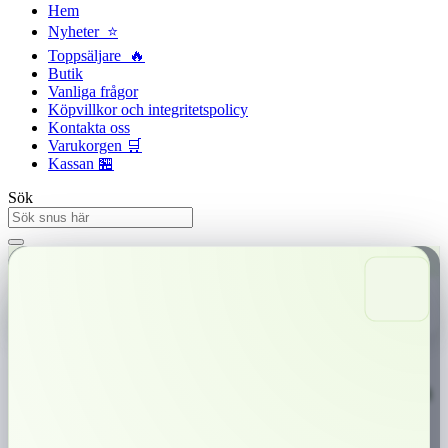
Hem
Nyheter ⭐
Toppsäljare 🔥
Butik
Vanliga frågor
Köpvillkor och integritetspolicy
Kontakta oss
Varukorgen 🛒
Kassan 🏪
Sök
Snabba leveranser
Trygg betalning
0,00
kr
0
Varukorg
Siberia Black White Dry Slim Portion
Kraftig tobaksblandningmed smakrik tobaksblandning – traditionell och