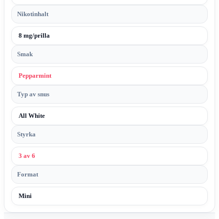
Nikotinhalt
8 mg/prilla
Smak
Pepparmint
Typ av snus
All White
Styrka
3 av 6
Format
Mini