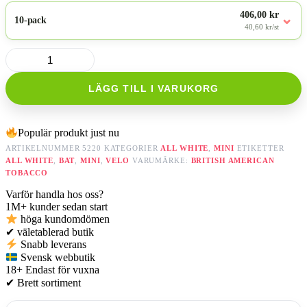
406,00 kr
⌄
10-pack
40,60 kr/st
VELO
Crispy
Peppermint
LÄGG TILL I VARUKORG
Mini
mängd
Populär produkt just nu
ARTIKELNUMMER
5220
KATEGORIER
ALL WHITE
,
MINI
ETIKETTER
ALL WHITE
,
BAT
,
MINI
,
VELO
VARUMÄRKE:
BRITISH AMERICAN
TOBACCO
Varför handla hos oss?
1M+
kunder sedan start
höga kundomdömen
✔
väletablerad butik
Snabb leverans
Svensk webbutik
18+
Endast för vuxna
✔
Brett sortiment