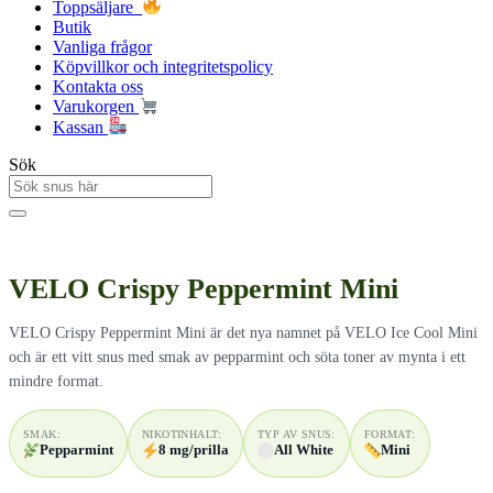
Toppsäljare
Butik
Vanliga frågor
Köpvillkor och integritetspolicy
Kontakta oss
Varukorgen
Kassan
Sök
VELO Crispy Peppermint Mini
VELO Crispy Peppermint Mini är det nya namnet på VELO Ice Cool Mini
och är ett vitt snus med smak av pepparmint och söta toner av mynta i ett
mindre format.
SMAK:
NIKOTINHALT:
TYP AV SNUS:
FORMAT:
Pepparmint
8 mg/prilla
All White
Mini