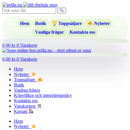
Hoppa
till
innehåll
Hem
Butik
Toppsäljare
Nyheter
Vanliga frågor
Kontakta oss
0,00
kr
0
Varukorg
0,00
kr
0
Varukorg
Hem
Nyheter
Toppsäljare
Butik
Vanliga frågor
Köpvillkor och integritetspolicy
Kontakta oss
Varukorgen
Kassan
Hem
Nyheter