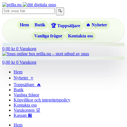
Hoppa
till
🔍
innehåll
Hem
Butik
🔥 Nyheter
🏆 Toppsäljare
Vanliga frågor
Kontakta oss
0,00
kr
0
Varukorg
0,00
kr
0
Varukorg
Hem
Nyheter ⭐
Toppsäljare 🔥
Butik
Vanliga frågor
Köpvillkor och integritetspolicy
Kontakta oss
Varukorgen 🛒
Kassan 🏪
Hem