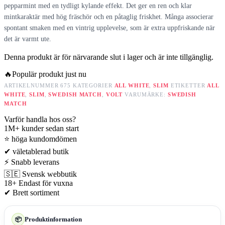
pepparmint med en tydligt kylande effekt. Det ger en ren och klar
mintkaraktär med hög fräschör och en påtaglig friskhet. Många associerar
spontant smaken med en vintrig upplevelse, som är extra uppfriskande när
det är varmt ute.
Denna produkt är för närvarande slut i lager och är inte tillgänglig.
🔥
Populär produkt just nu
ARTIKELNUMMER
675
KATEGORIER
ALL WHITE
,
SLIM
ETIKETTER
ALL
WHITE
,
SLIM
,
SWEDISH MATCH
,
VOLT
VARUMÄRKE:
SWEDISH
MATCH
Varför handla hos oss?
1M+
kunder sedan start
⭐
höga kundomdömen
✔
väletablerad butik
⚡
Snabb leverans
🇸🇪
Svensk webbutik
18+
Endast för vuxna
✔
Brett sortiment
Produktinformation
📦