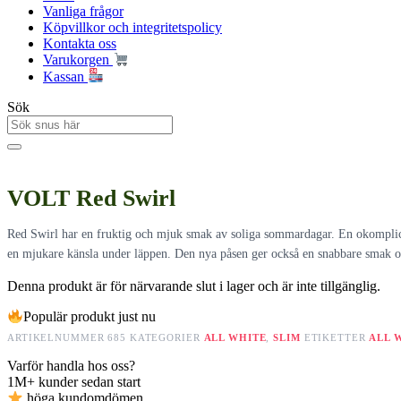
Vanliga frågor
Köpvillkor och integritetspolicy
Kontakta oss
Varukorgen
Kassan
Sök
VOLT Red Swirl
Red Swirl har en fruktig och mjuk smak av soliga sommardagar. En okomplicer
en mjukare känsla under läppen. Den nya påsen ger också en snabbare smak o
Denna produkt är för närvarande slut i lager och är inte tillgänglig.
Populär produkt just nu
ARTIKELNUMMER
685
KATEGORIER
ALL WHITE
,
SLIM
ETIKETTER
ALL 
Varför handla hos oss?
1M+
kunder sedan start
höga kundomdömen