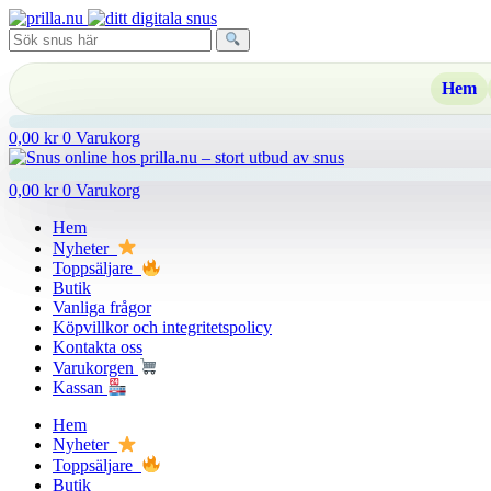
Hoppa
till
innehåll
Hem
0,00
kr
0
Varukorg
0,00
kr
0
Varukorg
Hem
Nyheter
Toppsäljare
Butik
Vanliga frågor
Köpvillkor och integritetspolicy
Kontakta oss
Varukorgen
Kassan
Hem
Nyheter
Toppsäljare
Butik