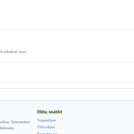
ort utbud av snus.
Hitta snabbt
Toppsäljare
online. Sortimentet
Tillverkare
duktsida.
Kontakta oss