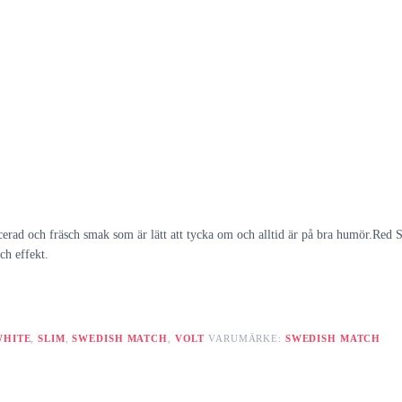
ad och fräsch smak som är lätt att tycka om och alltid är på bra humör.Red Sw
ch effekt.
WHITE
,
SLIM
,
SWEDISH MATCH
,
VOLT
VARUMÄRKE:
SWEDISH MATCH