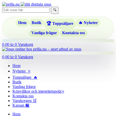
Hoppa
till
🔍
innehåll
Hem
Butik
🔥 Nyheter
🏆 Toppsäljare
Vanliga frågor
Kontakta oss
0,00
kr
0
Varukorg
0,00
kr
0
Varukorg
Hem
Nyheter ⭐
Toppsäljare 🔥
Butik
Vanliga frågor
Köpvillkor och integritetspolicy
Kontakta oss
Varukorgen 🛒
Kassan 🏪
Hem