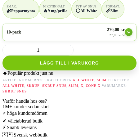
SMAK:
NIKOTINHALT:
TYP AV SNUS:
FORMAT:
🌿
🔥
⚪
📏
Pepparmynta
9 mg/prilla
All White
Slim
270,00 kr
10-pack
27,00 kr/st
X
Cold
Blast
LÄGG TILL I VARUKORG
Extra
Strong
🔥
Populär produkt just nu
mängd
ARTIKELNUMMER
9705
KATEGORIER
ALL WHITE
,
SLIM
ETIKETTER
ALL WHITE
,
SKRUF
,
SKRUF SNUS
,
SLIM
,
X
,
ZONE X
VARUMÄRKE:
SKRUF SNUS
Varför handla hos oss?
1M+
kunder sedan start
⭐
höga kundomdömen
✔
väletablerad butik
⚡
Snabb leverans
🇸🇪
Svensk webbutik