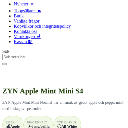
Nyheter ⭐
Toppsäljare 🔥
Butik
Vanliga frågor
Köpvillkor och integritetspolicy
Kontakta oss
Varukorgen 🛒
Kassan 🏪
Sök
ZYN Apple Mint Mini S4
ZYN Apple Mint Mini Normal har en smak av grönt äpple och pepparmint
med inslag av spearmint.
SMAK:
NIKOTINHALT:
TYP AV SNUS:
🍏
⚡
⚪
Äpple
6 mg/prilla
All White