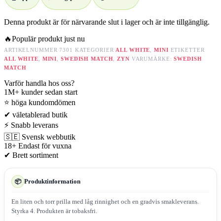
Denna produkt är för närvarande slut i lager och är inte tillgänglig.
🔥
Populär produkt just nu
ARTIKELNUMMER
7301
KATEGORIER
ALL WHITE
,
MINI
ETIKETTER
ALL WHITE
,
MINI
,
SWEDISH MATCH
,
ZYN
VARUMÄRKE:
SWEDISH
MATCH
Varför handla hos oss?
1M+
kunder sedan start
⭐
höga kundomdömen
✔
väletablerad butik
⚡
Snabb leverans
🇸🇪
Svensk webbutik
18+
Endast för vuxna
✔
Brett sortiment
Produktinformation
📦
En liten och torr prilla med låg rinnighet och en gradvis smakleverans.
Styrka 4. Produkten är tobaksfri.