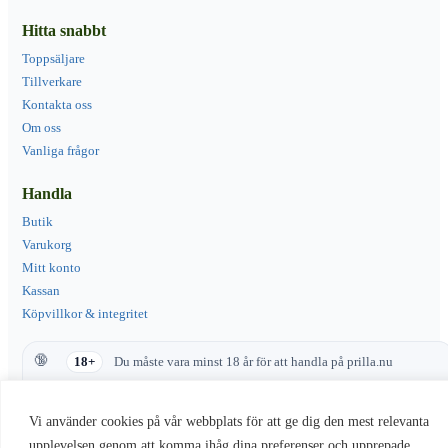
Hitta snabbt
Toppsäljare
Tillverkare
Kontakta oss
Om oss
Vanliga frågor
Handla
Butik
Varukorg
Mitt konto
Kassan
Köpvillkor & integritet
18+
Du måste vara minst 18 år för att handla på prilla.nu
Produkter med nikotin innehåller ett beroendeframkallande ämne
Vi använder cookies på vår webbplats för att ge dig den mest relevanta
upplevelsen genom att komma ihåg dina preferenser och upprepade