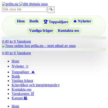
Hoppa
till
🔍
innehåll
Hem
Butik
🔥 Nyheter
🏆 Toppsäljare
Vanliga frågor
Kontakta oss
0,00
kr
0
Varukorg
0,00
kr
0
Varukorg
Hem
Nyheter ⭐
Toppsäljare 🔥
Butik
Vanliga frågor
Köpvillkor och integritetspolicy
Kontakta oss
Varukorgen 🛒
Kassan 🏪
Hem