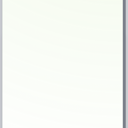
✔
väletablerad butik
Snabb leverans
Svensk webbutik
18+
Endast för vuxna
✔
Brett sortiment
Produktinformation
ZYN Menthol Ice Slim 13.5mg – super strong nikotinpåse
med mentol
ZYN Menthol Ice Slim 13.5mg
är en tobaksfri nikotinpåse i slim-format
med en tydligt kall och uppfriskande smakprofil. Smaken kombinerar
eukalyptus
och
mentol
, vilket ger en ren, sval och intensiv känsla under
läppen.
Med
13,5 mg nikotin per prilla
och styrka
Super Strong
passar
ZYN
Menthol Ice Slim 13.5mg
dig som vill ha en mycket stark nikotinpåse i
ett smidigt format. Den kylande smaken gör produkten till ett kraftfullt
alternativ för dig som gillar mentol, mint och tydlig fräschör.
Tobaksfri nikotinpåse från ZYN
ZYN Menthol Ice Slim 13.5mg
är helt fri från tobak och kommer i ett