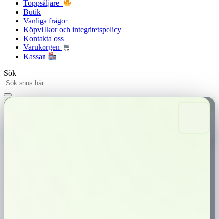
Toppsäljare
Butik
Vanliga frågor
Köpvillkor och integritetspolicy
Kontakta oss
Varukorgen
Kassan
Sök
Snabba leveranser
Trygg betalning
0,00
kr
0
Varukorg
ZYN Menthol Ice Slim 13.5mg
ZYN Menthol Ice Slim 13.5mg
är en tobaksfri nikotinpåse i slim-format