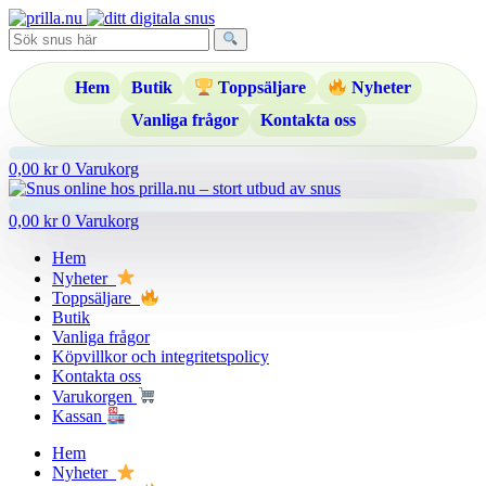
Hoppa
till
innehåll
Hem
Butik
Toppsäljare
Nyheter
Vanliga frågor
Kontakta oss
0,00
kr
0
Varukorg
0,00
kr
0
Varukorg
Hem
Nyheter
Toppsäljare
Butik
Vanliga frågor
Köpvillkor och integritetspolicy
Kontakta oss
Varukorgen
Kassan
Hem
Nyheter