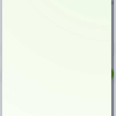
med kylande smak av eukalyptus och mentol. En långsmal, helvit prilla från
ZYN med
13,5 mg nikotin per prilla
, långvarig smakrelease och
Super
Strong-styrka
, motsvarande styrka 5.
SMAK:
NIKOTINHALT:
TYP AV SNUS:
Mint
13 mg/prilla
All White
361,00 kr
10-pack
36,10 kr/st
ZYN
Menthol
Ice
LÄGG TILL I VARUKORG
Slim
13.5mg
Populär produkt just nu
mängd
ARTIKELNUMMER
4320
KATEGORIER
ALL WHITE
,
SLIM
ETIKETTER
ALL WHITE
,
SLIM
,
SWEDISH MATCH
,
ZYN
VARUMÄRKE:
SWEDISH
MATCH
Varför handla hos oss?
1M+
kunder sedan start
höga kundomdömen