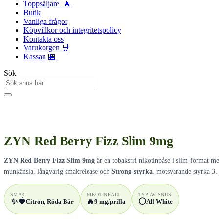
Toppsäljare 🔥
Butik
Vanliga frågor
Köpvillkor och integritetspolicy
Kontakta oss
Varukorgen 🛒
Kassan 🏪
Sök
ZYN Red Berry Fizz Slim 9mg
ZYN Red Berry Fizz Slim 9mg
är en tobaksfri nikotinpåse i slim-format m
munkänsla, långvarig smakrelease och
Strong-styrka
, motsvarande styrka 3.
SMAK:
NIKOTINHALT:
TYP AV SNUS:
✨
🍓
🔥
⚪
Citron, Röda Bär
9 mg/prilla
All White