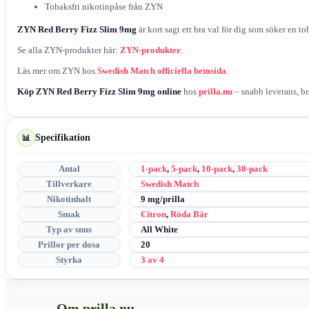
Tobaksfri nikotinpåse från ZYN
ZYN Red Berry Fizz Slim 9mg
är kort sagt ett bra val för dig som söker en t
Se alla ZYN-produkter här:
ZYN-produkter
.
Läs mer om ZYN hos
Swedish Match officiella hemsida
.
Köp ZYN Red Berry Fizz Slim 9mg online
hos
prilla.nu
– snabb leverans, bra
Specifikation
📊
Antal
1-pack
,
5-pack
,
10-pack
,
30-pack
Tillverkare
Swedish Match
Nikotinhalt
9 mg/prilla
Smak
Citron
,
Röda Bär
Typ av snus
All White
Prillor per dosa
20
Styrka
3 av 4
Om prilla.nu