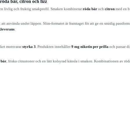
öda bär, citron och fizz
 en livlig och fruktig smakprofil. Smaken kombinerar
röda bär
och
citron
med en b
att använda under läppen. Slim-formatet är framtaget för att ge en smidig passform,
kleverans
.
ilket motsvarar
styrka 3
. Produkten innehåller
9 mg nikotin per prilla
och passar di
 bär
, friska citrustoner och en lätt kolsyrad känsla i smaken. Kombinationen av röd