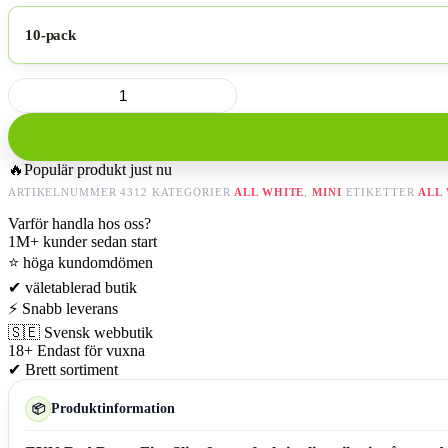
10-pack
ZYN
Red
Berry
Fizz
Slim
🔥
Populär produkt just nu
9mg
mängd
ARTIKELNUMMER
4312
KATEGORIER
ALL WHITE
,
MINI
ETIKETTER
ALL
Varför handla hos oss?
1M+
kunder sedan start
⭐
höga kundomdömen
✔
väletablerad butik
⚡
Snabb leverans
🇸🇪
Svensk webbutik
18+
Endast för vuxna
✔
Brett sortiment
Produktinformation
📦