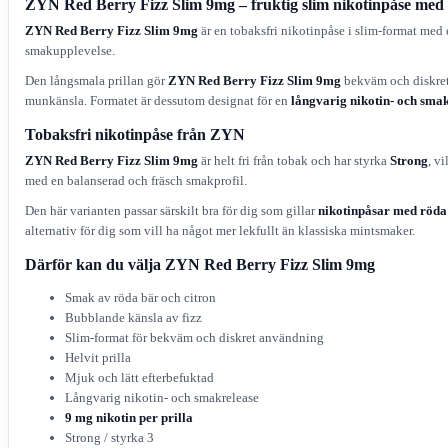
ZYN Red Berry Fizz Slim 9mg – fruktig slim nikotinpåse med r
ZYN Red Berry Fizz Slim 9mg
är en tobaksfri nikotinpåse i slim-format med
smakupplevelse.
Den långsmala prillan gör
ZYN Red Berry Fizz Slim 9mg
bekväm och diskret 
munkänsla. Formatet är dessutom designat för en
långvarig nikotin- och sma
Tobaksfri nikotinpåse från ZYN
ZYN Red Berry Fizz Slim 9mg
är helt fri från tobak och har styrka
Strong
, v
med en balanserad och fräsch smakprofil.
Den här varianten passar särskilt bra för dig som gillar
nikotinpåsar med röda
alternativ för dig som vill ha något mer lekfullt än klassiska mintsmaker.
Därför kan du välja ZYN Red Berry Fizz Slim 9mg
Smak av röda bär och citron
Bubblande känsla av fizz
Slim-format för bekväm och diskret användning
Helvit prilla
Mjuk och lätt efterbefuktad
Långvarig nikotin- och smakrelease
9 mg nikotin per prilla
Strong / styrka 3