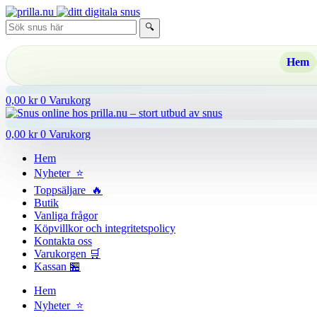
Hoppa
till
🔍
innehåll
Hem
0,00
kr
0
Varukorg
0,00
kr
0
Varukorg
Hem
Nyheter ⭐
Toppsäljare 🔥
Butik
Vanliga frågor
Köpvillkor och integritetspolicy
Kontakta oss
Varukorgen 🛒
Kassan 🏪
Hem
Nyheter ⭐