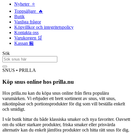
Nyheter ⭐
Toppsäljare 🔥
Butik
Vanliga frågor
Köpvillkor och integritetspolicy
Kontakta oss
Varukorgen 🛒
Kassan 🏪
Sök
SNUS • PRILLA
Köp snus online hos prilla.nu
Hos prilla.nu kan du köpa snus online från flera populära
varumärken. Vi erbjuder ett brett sortiment av snus, vitt snus,
nikotinpåsar och portionsprodukter för dig som vill beställa enkelt
och smidigt.
I vår butik hittar du både klassiska smaker och nya favoriter. Oavsett
om du söker starkare produkter, friska smaker eller prisvärda
alternativ kan du enkelt jämföra produkter och hitta rätt snus för dig.