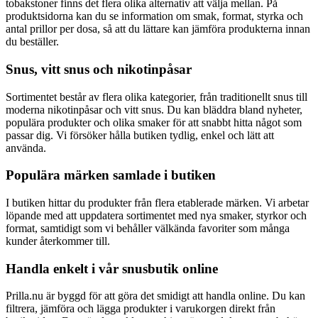
tobakstoner finns det flera olika alternativ att välja mellan. På
produktsidorna kan du se information om smak, format, styrka och
antal prillor per dosa, så att du lättare kan jämföra produkterna innan
du beställer.
Snus, vitt snus och nikotinpåsar
Sortimentet består av flera olika kategorier, från traditionellt snus till
moderna nikotinpåsar och vitt snus. Du kan bläddra bland nyheter,
populära produkter och olika smaker för att snabbt hitta något som
passar dig. Vi försöker hålla butiken tydlig, enkel och lätt att
använda.
Populära märken samlade i butiken
I butiken hittar du produkter från flera etablerade märken. Vi arbetar
löpande med att uppdatera sortimentet med nya smaker, styrkor och
format, samtidigt som vi behåller välkända favoriter som många
kunder återkommer till.
Handla enkelt i vår snusbutik online
Prilla.nu är byggd för att göra det smidigt att handla online. Du kan
filtrera, jämföra och lägga produkter i varukorgen direkt från