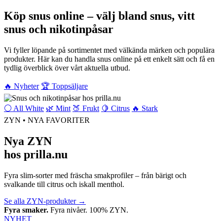
Köp snus online – välj bland snus, vitt
snus och nikotinpåsar
Vi fyller löpande på sortimentet med välkända märken och populära
produkter. Här kan du handla snus online på ett enkelt sätt och få en
tydlig överblick över vårt aktuella utbud.
🔥 Nyheter
🏆 Toppsäljare
⚪ All White
🌿 Mint
🍑 Frukt
🍋 Citrus
🔥 Stark
ZYN • NYA FAVORITER
Nya ZYN
hos prilla.nu
Fyra slim-sorter med fräscha smakprofiler – från bärigt och
svalkande till citrus och iskall menthol.
Se alla ZYN-produkter
→
Fyra smaker.
Fyra nivåer. 100% ZYN.
NYHET