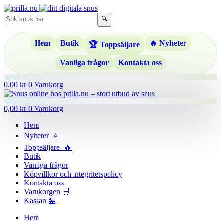
Hoppa
till
🔍
innehåll
Hem
Butik
🔥 Nyheter
🏆 Toppsäljare
Vanliga frågor
Kontakta oss
0,00
kr
0
Varukorg
0,00
kr
0
Varukorg
Hem
Nyheter ⭐
Toppsäljare 🔥
Butik
Vanliga frågor
Köpvillkor och integritetspolicy
Kontakta oss
Varukorgen 🛒
Kassan 🏪
Hem