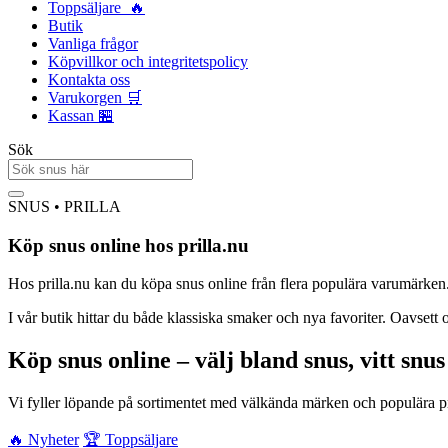
Toppsäljare 🔥
Butik
Vanliga frågor
Köpvillkor och integritetspolicy
Kontakta oss
Varukorgen 🛒
Kassan 🏪
Sök
SNUS • PRILLA
Köp snus online hos prilla.nu
Hos prilla.nu kan du köpa snus online från flera populära varumärken. V
I vår butik hittar du både klassiska smaker och nya favoriter. Oavsett o
Köp snus online – välj bland snus, vitt snu
Vi fyller löpande på sortimentet med välkända märken och populära prod
🔥 Nyheter
🏆 Toppsäljare