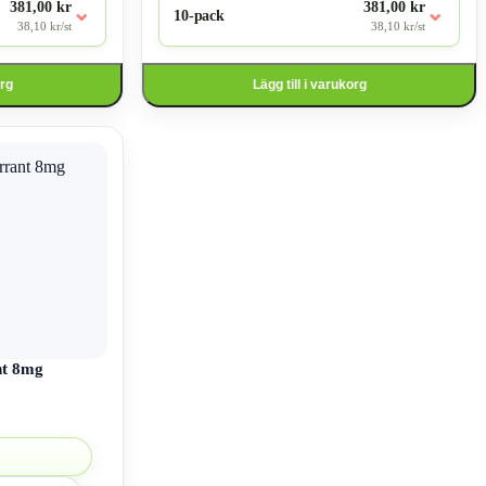
381,00 kr
381,00 kr
⌄
⌄
10-pack
38,10 kr/st
38,10 kr/st
org
Lägg till i varukorg
nt 8mg
all:
kr