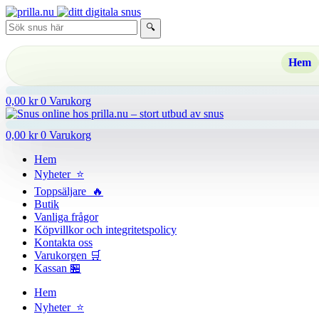
Hoppa
till
🔍
innehåll
Hem
0,00
kr
0
Varukorg
0,00
kr
0
Varukorg
Hem
Nyheter ⭐
Toppsäljare 🔥
Butik
Vanliga frågor
Köpvillkor och integritetspolicy
Kontakta oss
Varukorgen 🛒
Kassan 🏪
Hem
Nyheter ⭐