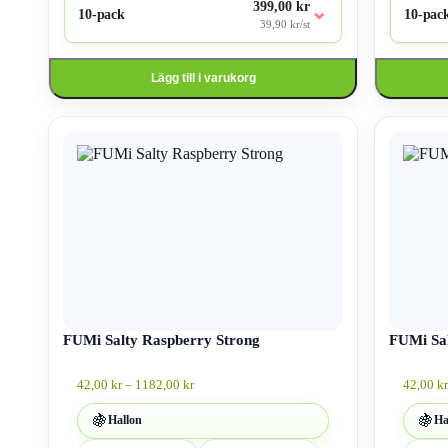
399,00 kr
⌄
10-pack
10-pac
39,90 kr/st
Lägg till i varukorg
Den
Den
här
här
produkten
produkten
har
har
flera
flera
varianter.
varianter.
De
De
olika
olika
alternativen
alternativen
kan
kan
väljas
väljas
på
på
produktsidan
FUMi Salty Raspberry Strong
produktsid
FUMi Sal
Prisintervall:
42,00
kr
–
1182,00
kr
42,00
kr
42,00 kr
till
🍇
🍇
Hallon
Ha
1182,00 kr