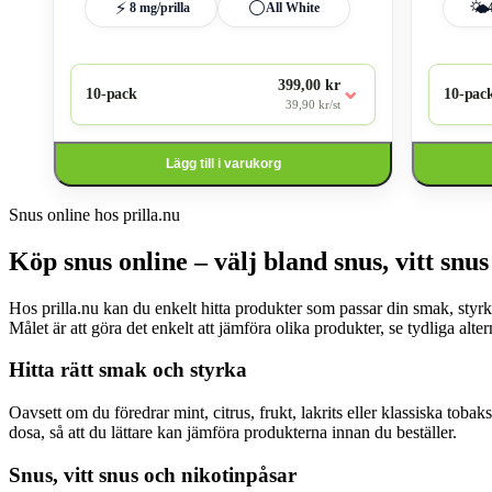
⚡
⚪
🌤️
8 mg/prilla
All White
399,00 kr
⌄
10-pack
10-pac
39,90 kr/st
Lägg till i varukorg
Snus online hos prilla.nu
Köp snus online – välj bland snus, vitt snu
Hos prilla.nu kan du enkelt hitta produkter som passar din smak, styrka
Målet är att göra det enkelt att jämföra olika produkter, se tydliga altern
Hitta rätt smak och styrka
Oavsett om du föredrar mint, citrus, frukt, lakrits eller klassiska toba
dosa, så att du lättare kan jämföra produkterna innan du beställer.
Snus, vitt snus och nikotinpåsar