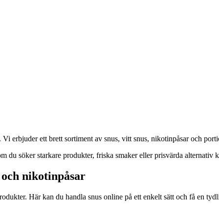
i erbjuder ett brett sortiment av snus, vitt snus, nikotinpåsar och porti
m du söker starkare produkter, friska smaker eller prisvärda alternativ k
s och nikotinpåsar
ukter. Här kan du handla snus online på ett enkelt sätt och få en tydli