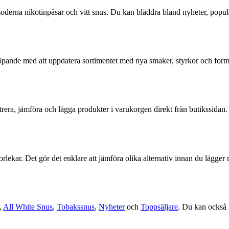
ill moderna nikotinpåsar och vitt snus. Du kan bläddra bland nyheter, pop
r löpande med att uppdatera sortimentet med nya smaker, styrkor och fo
ltrera, jämföra och lägga produkter i varukorgen direkt från butikssidan. 
storlekar. Det gör det enklare att jämföra olika alternativ innan du läg
,
All White Snus
,
Tobakssnus
,
Nyheter
och
Toppsäljare
. Du kan också