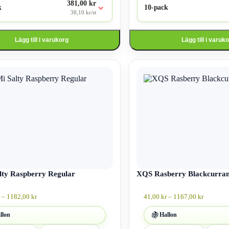
381,00 kr
⌄
k
10-pack
38,10 kr/st
Lägg till i varukorg
Lägg till i varuk
Den
här
produkten
har
flera
varianter.
De
olika
alternativen
kan
väljas
på
an
ty Raspberry Regular
produktsidan
XQS Rasberry Blackcurra
Prisintervall:
Prisinterv
–
1182,00
kr
41,00
kr
–
1167,00
kr
42,00 kr
41,00 kr
till
till
🍇
llon
Hallon
1182,00 kr
1167,00 