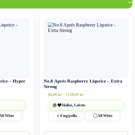
Den
här
produkten
har
flera
varianter.
De
olika
alternativen
kan
väljas
på
rice – Hyper
produktsidan
No.8 Aprés Raspberry Liqorice – Extra
Strong
all:
Prisintervall:
40,00
kr
–
1128,00
kr
40,00 kr
till
🍇
🖤
Hallon, Lakrits
kr
1128,00 kr
⚡
⚪
All White
8 mg/prilla
All White