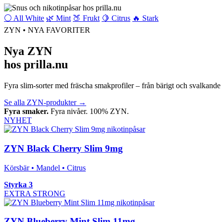
⚪ All White
🌿 Mint
🍑 Frukt
🍋 Citrus
🔥 Stark
ZYN • NYA FAVORITER
Nya ZYN
hos prilla.nu
Fyra slim-sorter med fräscha smakprofiler – från bärigt och svalkande t
Se alla ZYN-produkter
→
Fyra smaker.
Fyra nivåer. 100% ZYN.
NYHET
ZYN Black Cherry Slim 9mg
Körsbär • Mandel • Citrus
Styrka 3
EXTRA STRONG
ZYN Blueberry Mint Slim 11mg