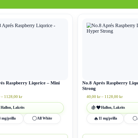
Den
här
produkten
har
flera
varianter.
De
olika
alternativen
kan
väljas
på
an
és Raspberry Liqorice – Mini
produktsidan
No.8 Aprés Raspberry Liqo
Strong
Prisintervall:
Prisinterv
–
1128,00
kr
40,00
kr
–
1128,00
kr
40,00 kr
40,00 kr
till
till

🍇
🖤
Hallon, Lakrits
Hallon, Lakrits
1128,00 kr
1128,00 
⚪
🔥
⚪
3 mg/prilla
All White
11 mg/prilla