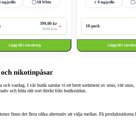
⚪
⚡
⚪
4 mg/prilla
All White
8 mg/prilla
399,00 kr
⌄
k
10-pack
39,90 kr/st
Lägg till i varukorg
Lägg till i varuk
s och nikotinpåsar
 och vardag. I vår butik samlar vi ett brett sortiment av snus, vitt snu
ativ och hitta rätt sort direkt från butikssidan.
kstoner finns det flera olika alternativ att välja mellan. På produktsidor