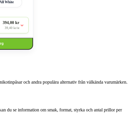
All White
394,00 kr
⌄
39,40 kr/st
org
s, nikotinpåsar och andra populära alternativ från välkända varumärken.
na kan du se information om smak, format, styrka och antal prillor per