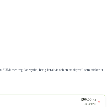
rån FUMi med regular-styrka, bärig karaktär och en smakprofil som sticker ut.
399,00 kr
⌄
39,90 kr/st