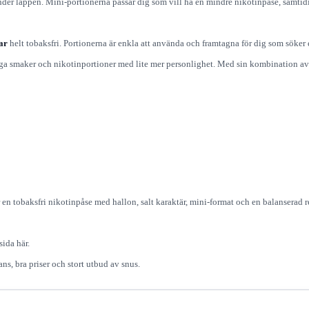
nder läppen. Mini-portionerna passar dig som vill ha en mindre nikotinpåse, samtid
ar
helt tobaksfri. Portionerna är enkla att använda och framtagna för dig som söke
iga smaker och nikotinportioner med lite mer personlighet. Med sin kombination av 
r en tobaksfri nikotinpåse med hallon, salt karaktär, mini-format och en balanserad r
ida här.
ns, bra priser och stort utbud av snus.