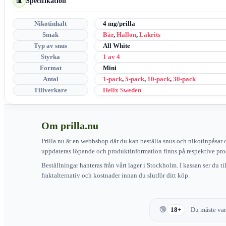
Specifikation
📊
Nikotinhalt
4 mg/prilla
Smak
Bär
,
Hallon
,
Lakrits
Typ av snus
All White
Styrka
1 av 4
Format
Mini
Antal
1-pack
,
5-pack
,
10-pack
,
30-pack
Tillverkare
Helix Sweden
Om prilla.nu
Prilla.nu är en webbshop där du kan beställa snus och nikotinpåsar 
uppdateras löpande och produktinformation finns på respektive pro
Beställningar hanteras från vårt lager i Stockholm. I kassan ser du t
fraktalternativ och kostnader innan du slutför ditt köp.
18+
Du måste vara