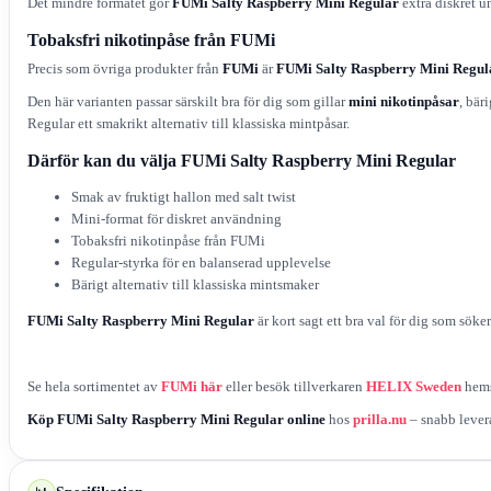
Det mindre formatet gör
FUMi Salty Raspberry Mini Regular
extra diskret u
Tobaksfri nikotinpåse från FUMi
Precis som övriga produkter från
FUMi
är
FUMi Salty Raspberry Mini Regul
Den här varianten passar särskilt bra för dig som gillar
mini nikotinpåsar
, bär
Regular ett smakrikt alternativ till klassiska mintpåsar.
Därför kan du välja FUMi Salty Raspberry Mini Regular
Smak av fruktigt hallon med salt twist
Mini-format för diskret användning
Tobaksfri nikotinpåse från FUMi
Regular-styrka för en balanserad upplevelse
Bärigt alternativ till klassiska mintsmaker
FUMi Salty Raspberry Mini Regular
är kort sagt ett bra val för dig som söke
Se hela sortimentet av
FUMi här
eller besök tillverkaren
HELIX Sweden
hems
Köp FUMi Salty Raspberry Mini Regular online
hos
prilla.nu
– snabb levera