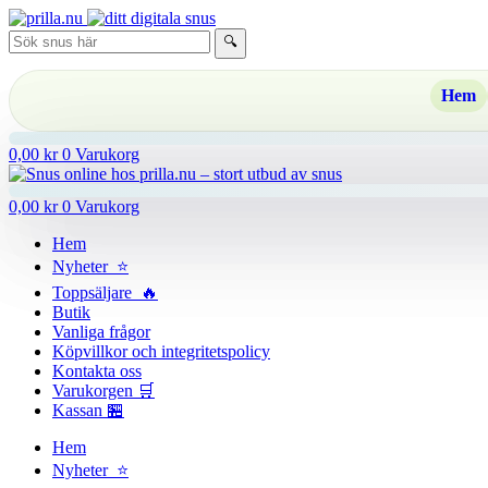
Hoppa
till
🔍
innehåll
Hem
0,00
kr
0
Varukorg
0,00
kr
0
Varukorg
Hem
Nyheter ⭐
Toppsäljare 🔥
Butik
Vanliga frågor
Köpvillkor och integritetspolicy
Kontakta oss
Varukorgen 🛒
Kassan 🏪
Hem
Nyheter ⭐