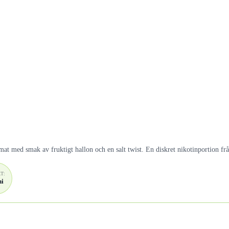
mat med smak av fruktigt hallon och en salt twist. En diskret nikotinportion f
T:
ni