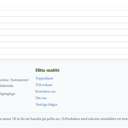
Hitta snabbt
Toppsäljare
online. Sortimentet
Tillverkare
duktsida.
Kontakta oss
illgängliga
Om oss
Vanliga frågor
 minst 18 år för att handla på prilla.nu
•
Produkter med nikotin innehåller ett b