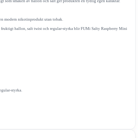
igt som smaken av hallon och salt ger produkten en tydlig egen karaktär.
r en modern nikotinprodukt utan tobak.
fruktigt hallon, salt twist och regular-styrka blir FUMi Salty Raspberry Mini
egular-styrka.