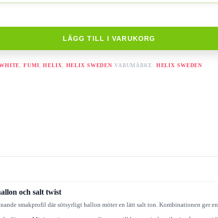
LÄGG TILL I VARUKORG
 WHITE
,
FUMI
,
HELIX
,
HELIX SWEDEN
VARUMÄRKE:
HELIX SWEDEN
lon och salt twist
ande smakprofil där sötsyrligt hallon möter en lätt salt ton. Kombinationen ger en 