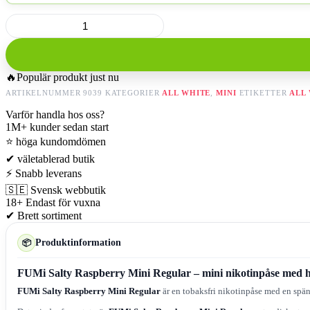
FUMi
Salty
Raspberry
Mini
Regular
🔥
Populär produkt just nu
mängd
ARTIKELNUMMER
9039
KATEGORIER
ALL WHITE
,
MINI
ETIKETTER
ALL
Varför handla hos oss?
1M+
kunder sedan start
⭐
höga kundomdömen
✔
väletablerad butik
⚡
Snabb leverans
🇸🇪
Svensk webbutik
18+
Endast för vuxna
✔
Brett sortiment
Produktinformation
📦
FUMi Salty Raspberry Mini Regular – mini nikotinpåse med hal
FUMi Salty Raspberry Mini Regular
är en tobaksfri nikotinpåse med en spänn