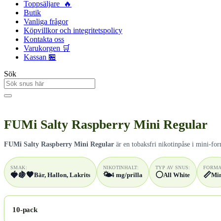
Toppsäljare 🔥
Butik
Vanliga frågor
Köpvillkor och integritetspolicy
Kontakta oss
Varukorgen 🛒
Kassan 🏪
Sök
FUMi Salty Raspberry Mini Regular
FUMi Salty Raspberry Mini Regular
är en tobaksfri nikotinpåse i mini-for
SMAK:
NIKOTINHALT:
TYP AV SNUS:
FORMA
🍓
🍇
🖤
🌤️
⚪
📏
Bär, Hallon, Lakrits
4 mg/prilla
All White
Mi
10-pack