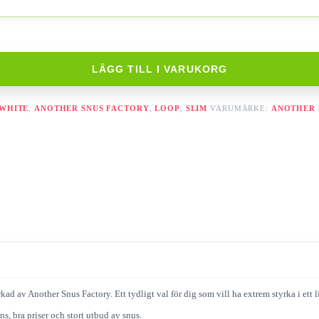
LÄGG TILL I VARUKORG
 WHITE
,
ANOTHER SNUS FACTORY
,
LOOP
,
SLIM
VARUMÄRKE:
ANOTHER 
d av Another Snus Factory. Ett tydligt val för dig som vill ha extrem styrka i ett li
s, bra priser och stort utbud av snus.