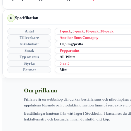
Specifikation
📊
Antal
1-pack
,
5-pack
,
10-pack
,
30-pack
Tillverkare
Another Snus Comapny
Nikotinhalt
10,5 mg/prilla
Smak
Pepparmint
Typ av snus
All White
Styrka
5 av 5
Format
Mini
Om prilla.nu
Prilla.nu är en webbshop där du kan beställa snus och nikotinpåsar 
uppdateras löpande och produktinformation finns på respektive pro
Beställningar hanteras från vårt lager i Stockholm. I kassan ser du t
fraktalternativ och kostnader innan du slutför ditt köp.