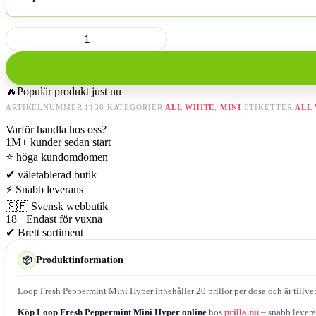
Loop
Fresh
Peppermint
Mini
Hyper
🔥
Populär produkt just nu
mängd
ARTIKELNUMMER
1138
KATEGORIER
ALL WHITE
,
MINI
ETIKETTER
ALL
Varför handla hos oss?
1M+
kunder sedan start
⭐
höga kundomdömen
✔
väletablerad butik
⚡
Snabb leverans
🇸🇪
Svensk webbutik
18+
Endast för vuxna
✔
Brett sortiment
Produktinformation
📦
Loop Fresh Peppermint Mini Hyper innehåller 20 prillor per dosa och är tillverka
Köp Loop Fresh Peppermint Mini Hyper online
hos
prilla.nu
– snabb leveran