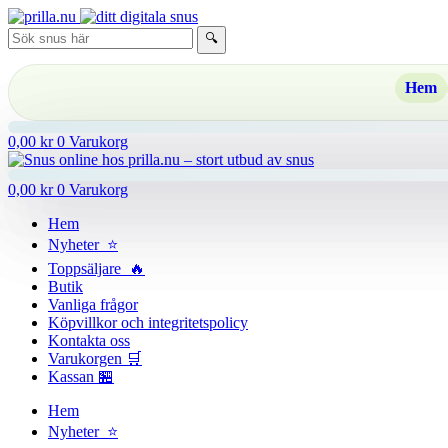
Hoppa
till
🔍
innehåll
Hem
0,00
kr
0
Varukorg
0,00
kr
0
Varukorg
Hem
Nyheter ⭐
Toppsäljare 🔥
Butik
Vanliga frågor
Köpvillkor och integritetspolicy
Kontakta oss
Varukorgen 🛒
Kassan 🏪
Hem
Nyheter ⭐