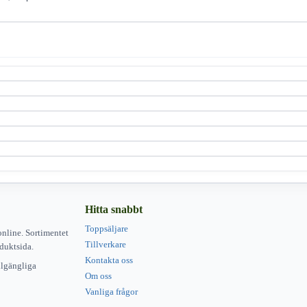
Hitta snabbt
Toppsäljare
online. Sortimentet
Tillverkare
duktsida.
Kontakta oss
illgängliga
Om oss
Vanliga frågor