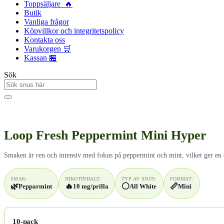
Toppsäljare 🔥
Butik
Vanliga frågor
Köpvillkor och integritetspolicy
Kontakta oss
Varukorgen 🛒
Kassan 🏪
Sök
Loop Fresh Peppermint Mini Hyper
Smaken är ren och intensiv med fokus på peppermint och mint, vilket ger en dir
SMAK:
NIKOTINHALT:
TYP AV SNUS:
FORMAT:
🌿
🔥
⚪
📏
Pepparmint
10 mg/prilla
All White
Mini
10-pack