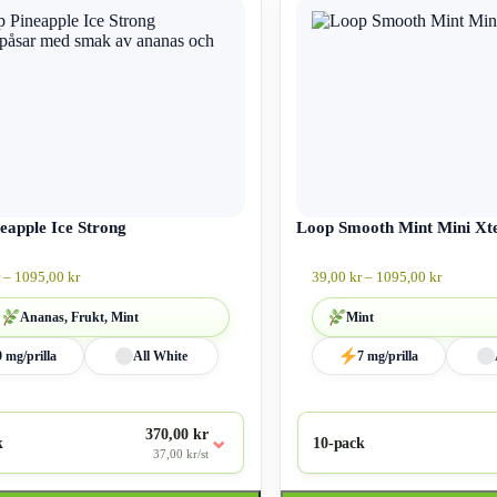
här
produkten
har
flera
varianter.
De
olika
alternativen
kan
väljas
på
an
eapple Ice Strong
produktsidan
Loop Smooth Mint Mini Xt
Prisintervall:
Prisinterv
–
1095,00
kr
39,00
kr
–
1095,00
kr
39,00 kr
39,00 kr
till
till
Ananas, Frukt, Mint
Mint
1095,00 kr
1095,00 
9 mg/prilla
All White
7 mg/prilla
370,00 kr
⌄
k
10-pack
37,00 kr/st