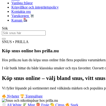
Vanliga frågor
Köpvillkor och integritetspolicy
Kontakta oss
Varukorgen
Kassan
Sök
SNUS • PRILLA
Köp snus online hos prilla.nu
Hos prilla.nu kan du köpa snus online från flera populära varumärken. V
I vår butik hittar du både klassiska smaker och nya favoriter. Oavsett o
Köp snus online – välj bland snus, vitt snu
Vi fyller löpande på sortimentet med välkända märken och populära prod
Nyheter
Toppsäljare
All White
Mint
Frukt
Citrus
Stark