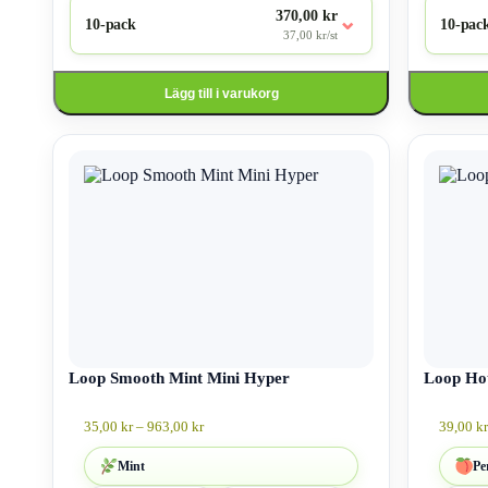
370,00 kr
⌄
10-pack
10-pac
37,00 kr/st
Lägg till i varukorg
Den
Den
här
här
produkten
produkten
har
har
flera
flera
varianter.
varianter.
De
De
olika
olika
alternativen
alternativen
kan
kan
väljas
väljas
på
på
produktsidan
Loop Smooth Mint Mini Hyper
produktsid
Loop Ho
Prisintervall:
35,00
kr
–
963,00
kr
39,00
kr
35,00 kr
till
Mint
Pe
963,00 kr