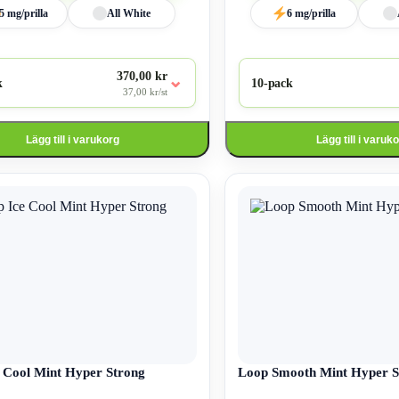
5 mg/prilla
All White
6 mg/prilla
370,00 kr
⌄
k
10-pack
37,00 kr/st
Lägg till i varukorg
Lägg till i varuk
Den
här
produkten
har
flera
varianter.
De
olika
alternativen
kan
väljas
på
an
 Cool Mint Hyper Strong
produktsidan
Loop Smooth Mint Hyper S