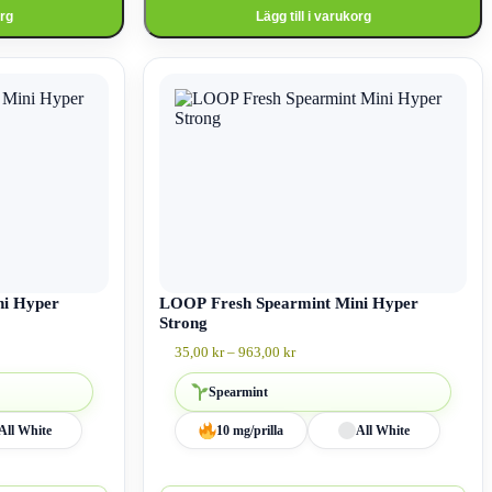
org
Lägg till i varukorg
Den
här
produkten
har
flera
varianter.
De
olika
alternativen
kan
väljas
på
ni Hyper
produktsidan
LOOP Fresh Spearmint Mini Hyper
Strong
ll:
Prisintervall:
35,00
kr
–
963,00
kr
35,00 kr
till
Spearmint
963,00 kr
All White
10 mg/prilla
All White