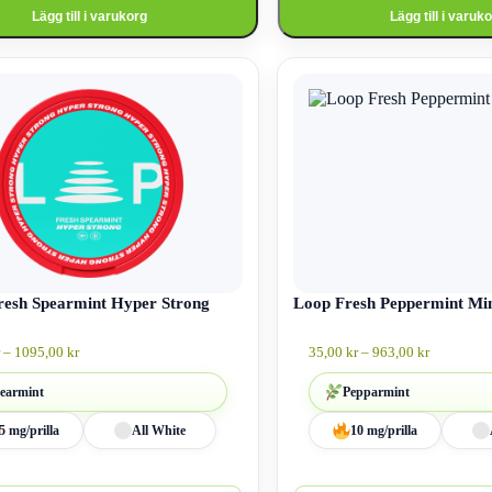
Lägg till i varukorg
Lägg till i varuk
Den
här
produkten
har
flera
varianter.
De
olika
alternativen
kan
väljas
på
an
esh Spearmint Hyper Strong
produktsidan
Loop Fresh Peppermint Mi
Prisintervall:
Prisinterva
–
1095,00
kr
35,00
kr
–
963,00
kr
39,00 kr
35,00 kr
till
till
earmint
Pepparmint
1095,00 kr
963,00 kr
5 mg/prilla
All White
10 mg/prilla