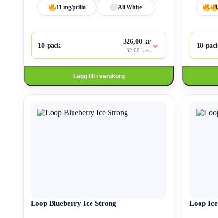
11 mg/prilla
All White
1
326,00 kr
⌄
10-pack
10-pac
32,60 kr/st
Lägg till i varukorg
Den
Den
här
här
produkten
produkten
har
har
flera
flera
varianter.
varianter.
De
De
olika
olika
alternativen
alternativen
kan
kan
väljas
väljas
på
på
produktsidan
Loop Blueberry Ice Strong
produktsid
Loop Ice