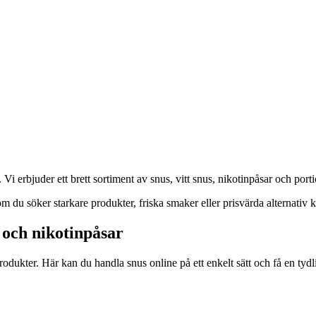
i erbjuder ett brett sortiment av snus, vitt snus, nikotinpåsar och porti
m du söker starkare produkter, friska smaker eller prisvärda alternativ k
s och nikotinpåsar
ukter. Här kan du handla snus online på ett enkelt sätt och få en tydli