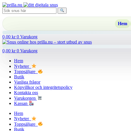
Hoppa
till
innehåll
Hem
0,00
kr
0
Varukorg
0,00
kr
0
Varukorg
Hem
Nyheter
Toppsäljare
Butik
Vanliga frågor
Köpvillkor och integritetspolicy
Kontakta oss
Varukorgen
Kassan
Hem
Nyheter
Toppsäljare
Butik