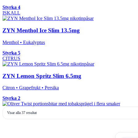
Styrka 4
ISKALL
ZYN Menthol Ice Slim 13.5mg
Menthol • Eukalyptus
Styrka 5
CITRUS
ZYN Lemon Spritz Slim 6.5mg
Citron • Grapefrukt • Persika
Styrka 2
Sortera
Visar alla 37 resultat
efter
senaste
Den