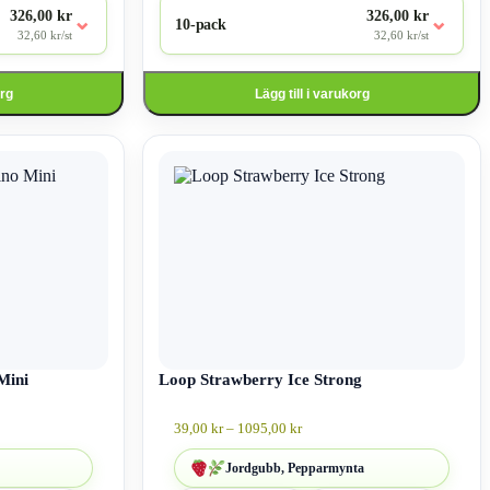
326,00 kr
326,00 kr
⌄
⌄
10-pack
32,60 kr/st
32,60 kr/st
org
Lägg till i varukorg
Den
här
produkten
har
flera
varianter.
De
olika
alternativen
kan
väljas
på
Mini
produktsidan
Loop Strawberry Ice Strong
ll:
Prisintervall:
39,00
kr
–
1095,00
kr
39,00 kr
till
Jordgubb, Pepparmynta
1095,00 kr