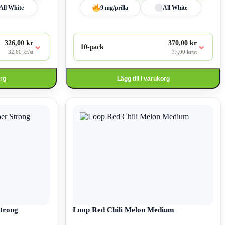
All White
9 mg/prilla
All White
326,00 kr
370,00 kr
⌄
⌄
10-pack
32,60 kr/st
37,00 kr/st
org
Lägg till i varukorg
Den
här
produkten
har
flera
varianter.
De
olika
alternativen
kan
väljas
på
trong
produktsidan
Loop Red Chili Melon Medium