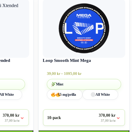
här
produkten
har
flera
varianter.
De
olika
alternativen
kan
väljas
på
ended
produktsidan
Loop Smooth Mint Mega
all:
Prisintervall:
39,00
kr
–
1095,00
kr
39,00 kr
till
Mint
kr
1095,00 kr
All White
15 mg/prilla
All White
370,00 kr
370,00 kr
⌄
⌄
10-pack
37,00 kr/st
37,00 kr/st