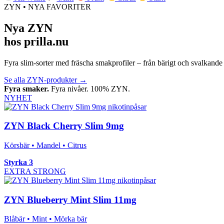
ZYN • NYA FAVORITER
Nya ZYN
hos prilla.nu
Fyra slim-sorter med fräscha smakprofiler – från bärigt och svalkande t
Se alla ZYN-produkter
→
Fyra smaker.
Fyra nivåer. 100% ZYN.
NYHET
ZYN Black Cherry Slim 9mg
Körsbär • Mandel • Citrus
Styrka 3
EXTRA STRONG
ZYN Blueberry Mint Slim 11mg
Blåbär • Mint • Mörka bär