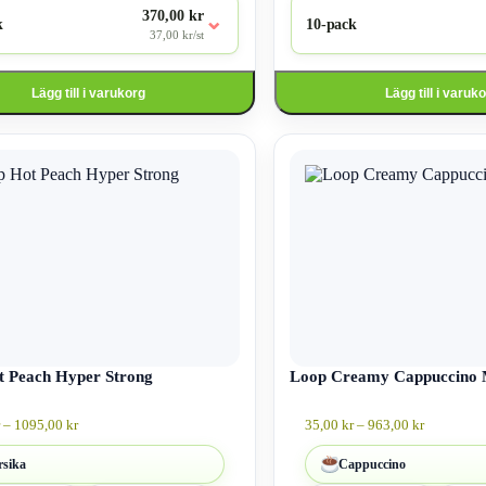
370,00 kr
⌄
k
10-pack
37,00 kr/st
Lägg till i varukorg
Lägg till i varuk
Den
här
produkten
har
flera
varianter.
De
olika
alternativen
kan
väljas
på
an
t Peach Hyper Strong
produktsidan
Loop Creamy Cappuccino 
Prisintervall:
Prisinterva
–
1095,00
kr
35,00
kr
–
963,00
kr
39,00 kr
35,00 kr
till
till
rsika
Cappuccino
1095,00 kr
963,00 kr